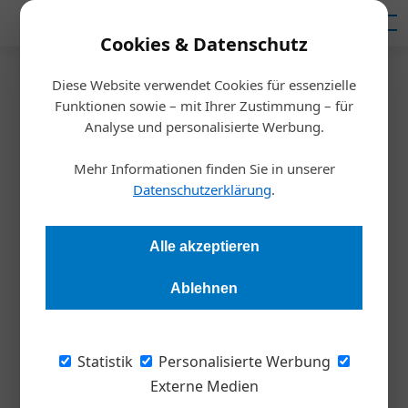
Mediadaten
Cookies & Datenschutz
Diese Website verwendet Cookies für essenzielle
Startseite
/
Ausbildung
Funktionen sowie – mit Ihrer Zustimmung – für
Klimajobs im Trend: 400
Analyse und personalisierte Werbung.
Jugendliche informierten sich
Mehr Informationen finden Sie in unserer
Datenschutzerklärung
.
über grüne Lehrberufe
Alle akzeptieren
Redaktion Die Wirtschaft
01.06.2026, 09:25 Uhr
Ablehnen
Rund 400 Wiener Schüler*innen nutzten Ende Mai die
Veranstaltung „Klimafit in die Zukunft“, um sich über
Statistik
Personalisierte Werbung
Ausbildungswege in der grünen Branche zu informieren. Im
Externe Medien
Mittelpunkt standen praktische Einblicke in Berufe rund um