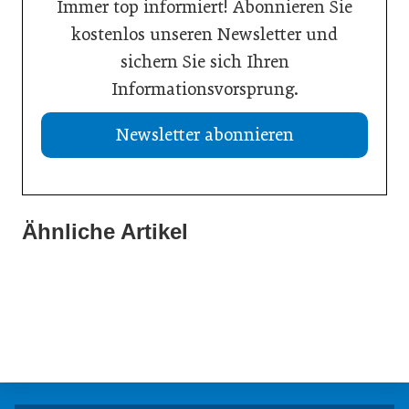
Immer top informiert! Abonnieren Sie
kostenlos unseren Newsletter und
sichern Sie sich Ihren
Informationsvorsprung.
Newsletter abonnieren
Ähnliche Artikel
10. Juni 2026
08. Juni 2026
Mahlzeit! feiert erfolgreichen Auftakt
24. März 2026
Nachhaltigkeit in der Digitalisierung
Mahlzeit! – die Mittagsstunde mit Mehrwert
Allgemein
Ausbildung
Allgemein