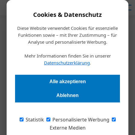
Mediadaten
Cookies & Datenschutz
Diese Website verwendet Cookies für essenzielle
Startseite
/
Ausbildung
Funktionen sowie – mit Ihrer Zustimmung – für
Coachee sucht Coach
Analyse und personalisierte Werbung.
Mehr Informationen finden Sie in unserer
Redaktion
13.11.2018, 09:59 Uhr
Datenschutzerklärung
.
Einen geeigneten Coach zu finden, der einen in beruflichen
Alle akzeptieren
Belangen wirklich weiter bringt, ist nicht so einfach. Tina
Deutsch, Co-Founder und Managing Partner von Klaiton hat
Ablehnen
nun eine Lösung entwickelt, wie zusammenkommt, wer
zusammen passt.
Statistik
Personalisierte Werbung
Klaiton bietet, neben seinem Marktplatz für
Externe Medien