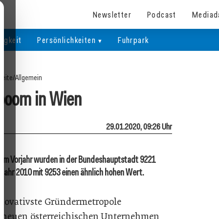
Newsletter
Podcast
Mediad
igkeit
Persönlichkeiten
Fuhrpark
seite
/
Allgemein
boom in Wien
29.01.2020, 09:26 Uhr
 Im Vorjahr wurden in der Bundeshauptstadt 9221
Jahr 2010 mit 9253 einen ähnlich hohen Wert.
nnovativste Gründermetropole
ler neuen österreichischen Unternehmen