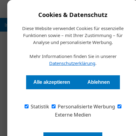
Cookies & Datenschutz
Inspiration
Ausbildung
Weltmarktführer
Nachhalt
Diese Website verwendet Cookies für essenzielle
Funktionen sowie – mit Ihrer Zustimmung – für
Analyse und personalisierte Werbung.
Start
Mehr Informationen finden Sie in unserer
Gründer
Datenschutzerklärung
.
Redaktion
Alle akzeptieren
Ablehnen
Der Wirtschaftsstandort Wien wächst weiter:
Statistik
Unternehmen gegründet, letztmals gab es im 
Personalisierte Werbung
Externe Medien
„Wien ist die dynamischste und i
Österreichs, knapp ein Viertel al