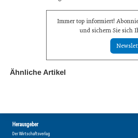
Immer top informiert! Abonnie
und sichern Sie sich 
Newslet
21. Juli 2026
Drei Viertel wünschen sich
13. Juli 2026
lebensphasenorientierte
Was Handwerksb
Ähnliche Artikel
Arbeitsmodelle
Online-Sichtba
Wirtschaft
Allgemein
Herausgeber
Der Wirtschaftsverlag