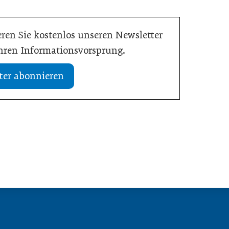
ren Sie kostenlos unseren Newsletter
Ihren Informationsvorsprung.
ter abonnieren
13. Juli 2026
etriebe jetzt für ihre
WU-Studie: Innovationen sichern
rkeit tun müssen
langfristiges Wachstum
Wirtschaft