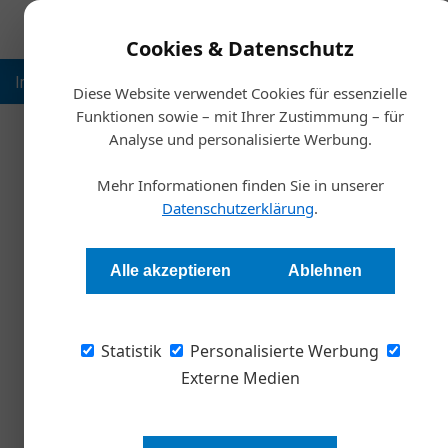
Cookies & Datenschutz
Inspiration
Ausbildung
Weltmarktführer
Nachhalt
Diese Website verwendet Cookies für essenzielle
Funktionen sowie – mit Ihrer Zustimmung – für
Analyse und personalisierte Werbung.
Start
Mehr Informationen finden Sie in unserer
Österreich verliert im
Datenschutzerklärung
.
Redaktion Die Wirtschaft
Alle akzeptieren
Ablehnen
Geopolitische Krisen, hohe Energiekosten un
Statistik
Wirtschaftsstandort Österreich laut einer ak
Personalisierte Werbung
vor allem Bürokratie, hohe Abgaben und Probl
Externe Medien