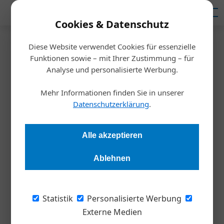
Mediadaten
Cookies & Datenschutz
Diese Website verwendet Cookies für essenzielle
Startseite
/
Wirtschaft
Funktionen sowie – mit Ihrer Zustimmung – für
Iran-Krieg belastet Konjunktur
Analyse und personalisierte Werbung.
und treibt Inflation
Mehr Informationen finden Sie in unserer
Datenschutzerklärung
.
Redaktion Die Wirtschaft
12.05.2026, 07:13 Uhr
Alle akzeptieren
Die wirtschaftlichen Folgen des Iran-Krieges zeigen sich laut
Ablehnen
dem Österreichischen Institut für Wirtschaftsforschung
(Wifo) zunehmend in der internationalen und heimischen
Konjunkturentwicklung. Vor allem steigende Energiepreise,
Statistik
Personalisierte Werbung
eine eingetrübte Stimmung bei Unternehmen und
Externe Medien
Konsumierenden sowie höhere Inflationsraten prägen die