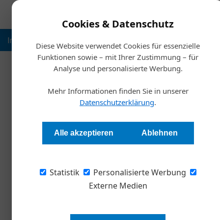
Cookies & Datenschutz
Inspiration
Ausbildung
Weltmarktführer
Nachhalt
Diese Website verwendet Cookies für essenzielle
Funktionen sowie – mit Ihrer Zustimmung – für
Analyse und personalisierte Werbung.
Start
Mehr Informationen finden Sie in unserer
Erzählungen für
Datenschutzerklärung
.
Redaktion Die Wirtschaft
Alle akzeptieren
Ablehnen
Narrative prägen Denken, Handeln und Entwic
Statistik
Bestsellerautorin Anne M. Schüller zeigt, wie 
Personalisierte Werbung
Externe Medien