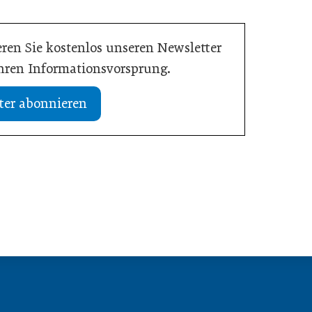
ren Sie kostenlos unseren Newsletter
Ihren Informationsvorsprung.
ter abonnieren
13. Juli 2026
etriebe jetzt für ihre
WU-Studie: Innovationen sichern
rkeit tun müssen
langfristiges Wachstum
Wirtschaft