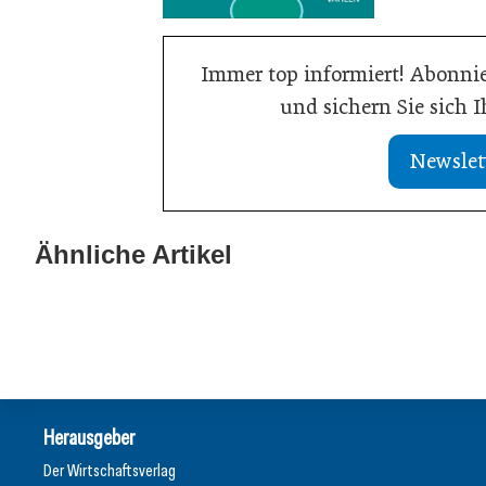
Immer top informiert! Abonnie
und sichern Sie sich 
Newslet
21. Juli 2026
Drei Viertel wünschen sich
13. Juli 2026
lebensphasenorientierte
Was Handwerksb
Ähnliche Artikel
Arbeitsmodelle
Online-Sichtba
Wirtschaft
Allgemein
Herausgeber
Der Wirtschaftsverlag