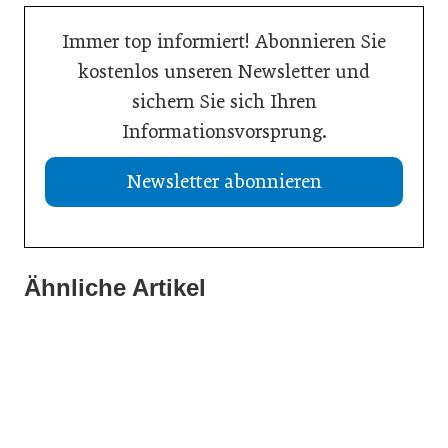
Immer top informiert! Abonnieren Sie
kostenlos unseren Newsletter und
sichern Sie sich Ihren
Informationsvorsprung.
Newsletter abonnieren
Ähnliche Artikel
23. März 2026
13. Januar 2026
„Marke heißt Fokus – und zwar radikal“
29. Dezember 2025
Das bringt das Logistik-Jahr für KMU
Österreich verbessert Position bei Innovation
Allgemein
Weltmarktführer
Weltmarktführer