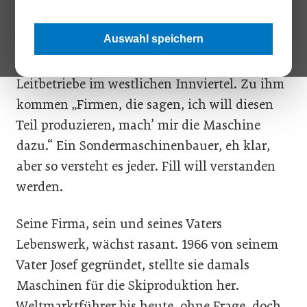
wohler. Und wer sich wohlfühlt, hat mehr
Ideen. Um die geht es in seinem Geschäft.
Auswahl speichern
Spricht’s und krempelt die Ärmel hoch.
Andreas Fill ist Chef der
Fill GmbH
, einer der
Leitbetriebe im westlichen Innviertel. Zu ihm
kommen „Firmen, die sagen, ich will diesen
Teil produzieren, mach’ mir die Maschine
dazu.“ Ein Sondermaschinenbauer, eh klar,
aber so versteht es jeder. Fill will verstanden
werden.
Seine Firma, sein und seines Vaters
Lebenswerk, wächst rasant. 1966 von seinem
Vater Josef gegründet, stellte sie damals
Maschinen für die Skiproduktion her.
Weltmarktführer bis heute, ohne Frage, doch