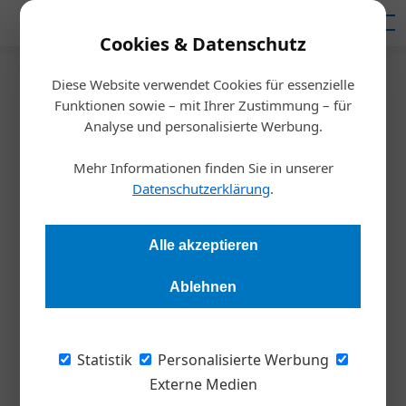
Mediadaten
Cookies & Datenschutz
Diese Website verwendet Cookies für essenzielle
Startseite
/
Weltmarktführer
Funktionen sowie – mit Ihrer Zustimmung – für
Sich Ideen verbieten ist ganz
Analyse und personalisierte Werbung.
schwierig
Mehr Informationen finden Sie in unserer
Datenschutzerklärung
.
Redaktion
15.05.2019, 21:01 Uhr
Alle akzeptieren
Wie Andreas Fill aus einem kleinen Ort im Innviertel eine
Ablehnen
blühende Wirtschaftszone machte.
Anzüge sind nicht sein Ding. Jeder wie er will,
Statistik
Personalisierte Werbung
meint Andreas Fill, aber er fühlt sich leger
Externe Medien