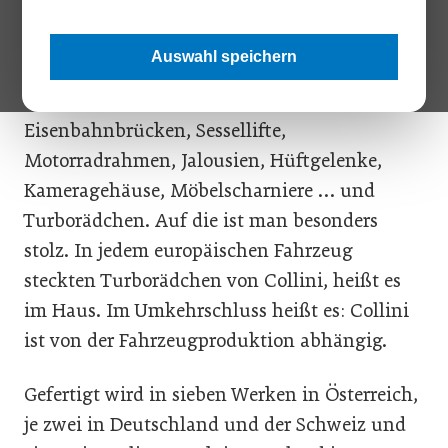
Ob er ahnte, dass er damit den Grundstein für
einen Weltmarktführer legte? Heute veredeln
Auswahl speichern
Collinis Erben jede Oberfläche. Vom winzigen
Uhrzeiger bis zum riesigen Flugzeughangar.
Eisenbahnbrücken, Sessellifte,
Motorradrahmen, Jalousien, Hüftgelenke,
Kameragehäuse, Möbelscharniere … und
Turborädchen. Auf die ist man besonders
stolz. In jedem europäischen Fahrzeug
steckten Turborädchen von Collini, heißt es
im Haus. Im Umkehrschluss heißt es: Collini
ist von der Fahrzeugproduktion abhängig.
Gefertigt wird in sieben Werken in Österreich,
je zwei in Deutschland und der Schweiz und