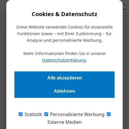
Mediadaten
Cookies & Datenschutz
Diese Website verwendet Cookies für essenzielle
Startseite
/
Weltmarktführer
Funktionen sowie – mit Ihrer Zustimmung – für
Mit den Kunden wachsen
Analyse und personalisierte Werbung.
Mehr Informationen finden Sie in unserer
Redaktion
10.09.2020, 13:40 Uhr
Datenschutzerklärung
.
Peter Puschkarski ist ein Brückenbauer. Er leitet den
Alle akzeptieren
Vorarlberger Oberflächenveredler Collini, bis die Urenkel des
Gründers so weit sind. Wie er die Expansion des
Ablehnen
Weltmarktführers vorantreibt und wie sich Corona auswirkt.
Statistik
Personalisierte Werbung
1928 eröffnete der Trentiner
Damian ­Collini
in
Externe Medien
Hohenems das erste Chrombad Österreichs.