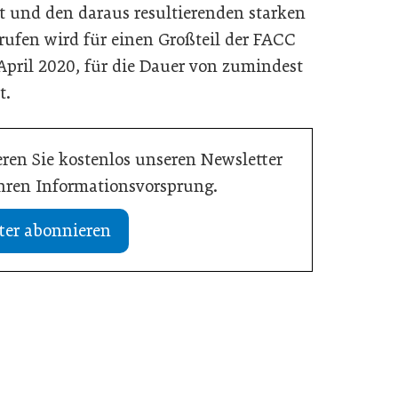
t und den daraus resultierenden starken
fen wird für einen Großteil der FACC
April 2020, für die Dauer von zumindest
t.
ren Sie kostenlos unseren Newsletter
Ihren Informationsvorsprung.
ter abonnieren
29. Dezember 2025
Österreich verbessert Position bei
 Logistik-Jahr für KMU
Innovation
Weltmarktführer