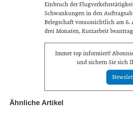
Einbruch der Flugverkehrstätigkei
Schwankungen in den Auftragsabru
Belegschaft voraussichtlich am 6. 
drei Monaten, Kurzarbeit beantrag
Immer top informiert! Abonnie
und sichern Sie sich 
Newslet
Ähnliche Artikel
23. März 2026
13. Januar 2026
„Marke heißt Fokus – und zwar radikal“
Das bringt das
Allgemein
Weltmarktführer