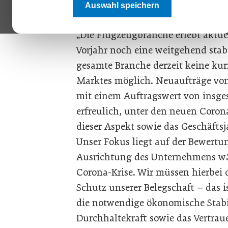
Maßnahmenpaket.
Auswahl speichern
„Die Flugzeugbranche erlebt aktue
Vorjahr noch eine weitgehend stabi
gesamte Branche derzeit keine kur
Marktes möglich. Neuaufträge vo
mit einem Auftragswert von insge
erfreulich, unter den neuen Cor
dieser Aspekt sowie das Geschäfts
Unser Fokus liegt auf der Bewert
Ausrichtung des Unternehmens w
Corona-Krise. Wir müssen hierbei
Schutz unserer Belegschaft – das 
die notwendige ökonomische Stabil
Durchhaltekraft sowie das Vertrau