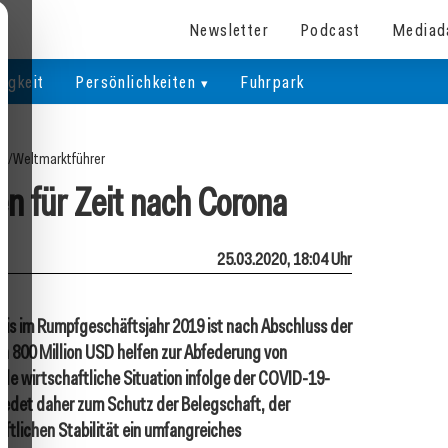
Newsletter
Podcast
Mediad
igkeit
Persönlichkeiten
Fuhrpark
te
/
Weltmarktführer
en für Zeit nach Corona
25.03.2020, 18:04 Uhr
is im Rumpfgeschäftsjahr 2019 ist nach Abschluss der
n 800 Million USD helfen zur Abfederung von
le wirtschaftliche Situation infolge der COVID-19-
hiedet daher zum Schutz der Belegschaft, der
ftlichen Stabilität ein umfangreiches