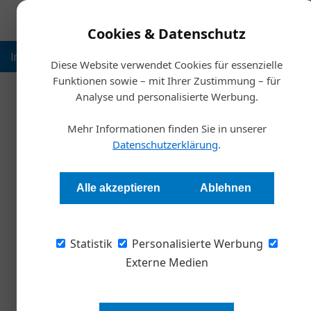
Cookies & Datenschutz
Inspiration
Ausbildung
Weltmarktführer
Nachhalt
Diese Website verwendet Cookies für essenzielle
Funktionen sowie – mit Ihrer Zustimmung – für
Analyse und personalisierte Werbung.
Startsei
Mehr Informationen finden Sie in unserer
FACC stellt Weich
Datenschutzerklärung
.
Redaktion
Alle akzeptieren
Ablehnen
Das bereits vorab gemeldete Geschäftsergebn
Statistik
Prüfung unverändert. Neuaufträge im Wert vo
Personalisierte Werbung
bevorstehenden Marktkorrekturen. Die generel
Externe Medien
Krise ist noch nicht bewertbar. FACC verabsc
Sicherung von Arbeitsplätzen und der wirtscha