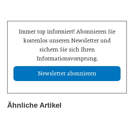
Immer top informiert! Abonnieren Sie
kostenlos unseren Newsletter und
sichern Sie sich Ihren
Informationsvorsprung.
Newsletter abonnieren
Ähnliche Artikel
23. März 2026
13. Januar 2026
„Marke heißt Fokus – und zwar radikal“
29. Dezember 2025
Das bringt das Logistik-Jahr für KMU
Österreich verbessert Position bei Innovation
Allgemein