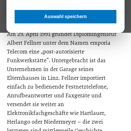
Weltkonzerne wie Apple. Zum Jubiläum blickt der Marktführer
auf die wichtigsten Stationen zurück und verrät, wohin die
Reise in Zukunft gehen soll.
Auswahl speichern
Am 29. April 1991 gründet Diplomingenieur
Albert Fellner unter dem Namen emporia
Telecom eine „post-autorisierte
Funkwerkstätte“. Untergebracht ist das
Unternehmen in der Garage seines
Elternhauses in Linz. Fellner importiert
einfach zu bedienende Festnetztelefone,
Anrufbeantworter und Faxgeräte und
versendet sie weiter an
Elektronikfachgeschäfte wie Hartlauer,
Herlango oder Niedermeyer – die zwei
letzteren sind mittlerweile Geschichte.