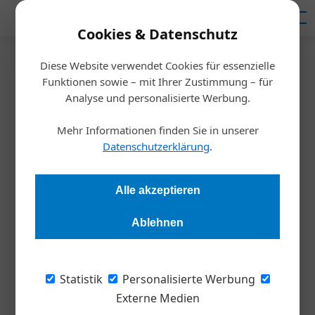
Mediadaten
Cookies & Datenschutz
Diese Website verwendet Cookies für essenzielle
Startseite
/
Weltmarktführer
Funktionen sowie – mit Ihrer Zustimmung – für
30 Jahre emporia: Von der
Analyse und personalisierte Werbung.
Garage in mehr als 30 Länder
Mehr Informationen finden Sie in unserer
Datenschutzerklärung
.
der Welt
Alle akzeptieren
Redaktion
03.05.2021, 13:53 Uhr
Ablehnen
Das Linzer Unternehmen emporia entwickelt, designt und
produziert einfach zu bedienende Smartphones,
Statistik
Personalisierte Werbung
Tastenhandys und Apps speziell für ältere Menschen und
Externe Medien
behauptet sich als Nischenplayer erfolgreich gegen