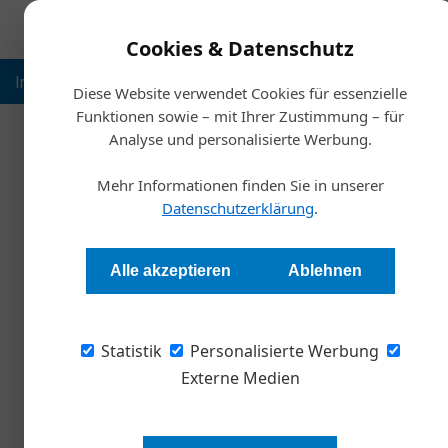
Cookies & Datenschutz
Inspiration
Ausbildung
Weltmarktführer
Nachhalt
Diese Website verwendet Cookies für essenzielle
Funktionen sowie – mit Ihrer Zustimmung – für
Analyse und personalisierte Werbung.
Startsei
Mehr Informationen finden Sie in unserer
Robert 
Datenschutzerklärung
.
Man muss na
Alle akzeptieren
Ablehnen
Stephan Strzyzowski
Statistik
Personalisierte Werbung
Es gibt Unternehmen, die immer besser als ih
bleiben. Eines dieser Unternehmen ist der We
Externe Medien
Voraussetzungen Forschung und Entwicklung d
Machtlinger.