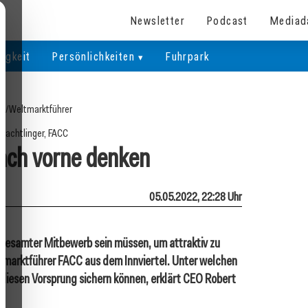
Newsletter
Podcast
Mediad
igkeit
Persönlichkeiten
Fuhrpark
te
/
Weltmarktführer
Machtlinger, FACC
ch vorne denken
05.05.2022, 22:28 Uhr
r gesamter Mitbewerb sein müssen, um attraktiv zu
ltmarktführer FACC aus dem Innviertel. Unter welchen
iesen Vorsprung sichern können, erklärt CEO Robert