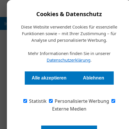
Cookies & Datenschutz
Inspiration
Ausbildung
Weltmarktführer
Nachhalt
Diese Website verwendet Cookies für essenzielle
Funktionen sowie – mit Ihrer Zustimmung – für
Analyse und personalisierte Werbung.
Startsei
Mehr Informationen finden Sie in unserer
Mit Eigenk
Datenschutzerklärung
.
Stephan Strzyzowski
Alle akzeptieren
Ablehnen
Der Lift- und Stahlbau-Spezialist M-Tron inves
Statistik
Bürogebäude. Dank einer Beteiligung erhalten 
Personalisierte Werbung
ausgezeichnetes Bank-Rating.
Externe Medien
M-Tron ist einer von Oberösterre