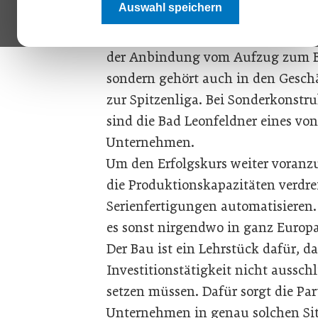
Auswahl speichern
2005 von Bernhard Löffler und An
Unternehmen ist nicht nur Weltmar
der Anbindung vom Aufzug zum Ba
sondern gehört auch in den Gesch
zur Spitzen­liga. Bei Sonderkonstr
sind die Bad Leonfeldner eines von 
Unternehmen.
Um den Erfolgskurs weiter voranzu
die Produktionskapazitäten verdre
Serienfertigungen automatisieren. J
es sonst nirgendwo in ganz Europa!“
Der Bau ist ein Lehrstück dafür, 
Investitionstätigkeit nicht aussch
setzen müssen. Dafür sorgt die Par
Unternehmen in genau solchen Sit