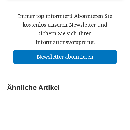
Immer top informiert! Abonnieren Sie
kostenlos unseren Newsletter und
sichern Sie sich Ihren
Informationsvorsprung.
Newsletter abonnieren
Ähnliche Artikel
11. Februar 2026
24. April 2025
08. Januar 2026
Neuer Professur für Leadership and Strategic Change
„Die Förderung von Vielfalt ist eine wirtschaftliche
Neubesetzung bei Gebrüder Weiss
Notwendigkeit“
Persönlichkeiten
Persönlichkeiten
Inspiration