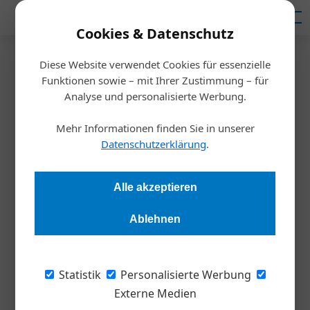
Mediadaten
Cookies & Datenschutz
Diese Website verwendet Cookies für essenzielle
Startseite
/
Persönlichkeiten
Funktionen sowie – mit Ihrer Zustimmung – für
Ohne Ressourcen geht’s nicht
Analyse und personalisierte Werbung.
Mehr Informationen finden Sie in unserer
Redaktion
11.04.2019, 12:51 Uhr
Datenschutzerklärung
.
Jens Bode ist Innovationsmanager bei Henkel. Wie man im
Alle akzeptieren
Unternehmen blöde Regeln loswird, was ­Megatrends mit
Lawinen gemeinsam haben, und wieso die Suche nach
Ablehnen
Inspiration zunächst vor allem jede Menge neuer Probleme
liefert, erklärt der „Aktivist für Neues“ im Interview. Interview:
Stephan Strzyzowski
Statistik
Personalisierte Werbung
Externe Medien