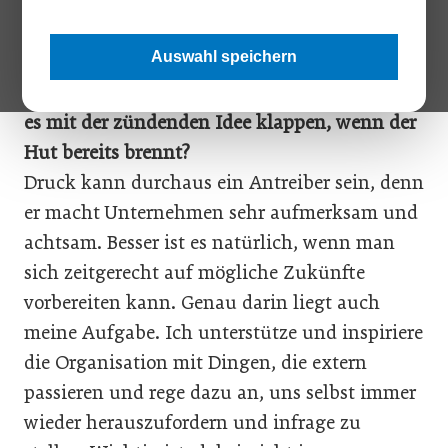
Digitaler Wandel, steigende Konkurrenz und
wirtschaftlicher Druck bringen aktuell viele
Auswahl speichern
Unternehmen unter Zugzwang. Innovationen
sollen möglichst rasch Abhilfe schaffen. Kann
es mit der zündenden Idee klappen, wenn der
Hut bereits brennt?
Druck kann durchaus ein Antreiber sein, denn
er macht Unternehmen sehr aufmerksam und
achtsam. Besser ist es natürlich, wenn man
sich zeitgerecht auf mögliche Zukünfte
vorbereiten kann. Genau darin liegt auch
meine Aufgabe. Ich unterstütze und inspiriere
die Organisation mit Dingen, die extern
passieren und rege dazu an, uns selbst immer
wieder herauszufordern und infrage zu