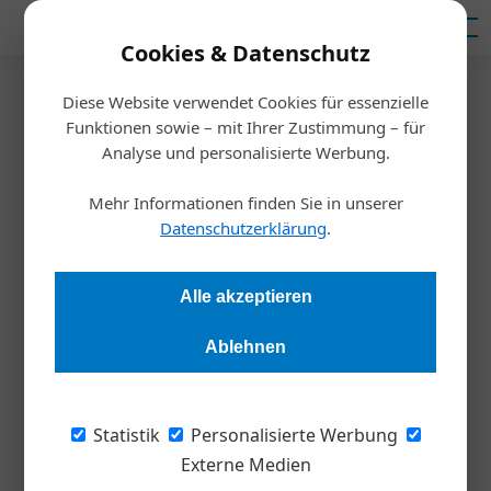
Mediadaten
Cookies & Datenschutz
Diese Website verwendet Cookies für essenzielle
Startseite
/
Persönlichkeiten
Funktionen sowie – mit Ihrer Zustimmung – für
Personalia
Analyse und personalisierte Werbung.
Neuer Professur für Leadership
Mehr Informationen finden Sie in unserer
and Strategic Change
Datenschutzerklärung
.
Redaktion Die Wirtschaft
11.02.2026, 08:20 Uhr
Alle akzeptieren
Ablehnen
Seit 1. Februar verstärkt Rouven Kanitz die
Wirtschaftsuniversität Wien (WU) als Professor für
Leadership and Strategic Change.
Statistik
Personalisierte Werbung
Externe Medien