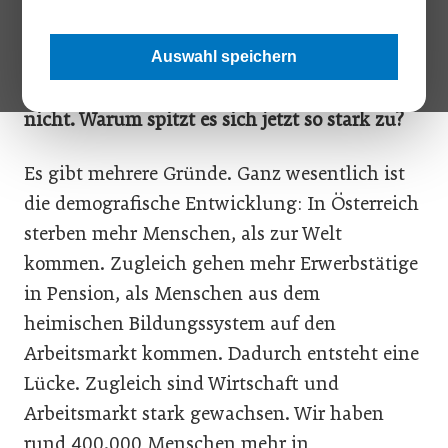
Arbeitskräftemangel ist ein Thema, das
aktuell bei vielen Unternehmen richtig
Auswahl speichern
virulent wird. Neu ist das Problem allerdings
nicht. Warum spitzt es sich jetzt so stark zu?
Es gibt mehrere Gründe. Ganz wesentlich ist
die demografische Entwicklung: In Österreich
sterben mehr Menschen, als zur Welt
kommen. Zugleich gehen mehr Erwerbstätige
in Pension, als Menschen aus dem
heimischen Bildungssystem auf den
Arbeitsmarkt kommen. Dadurch entsteht eine
Lücke. Zugleich sind Wirtschaft und
Arbeitsmarkt stark gewachsen. Wir haben
rund 400.000 Menschen mehr in