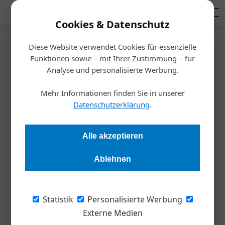
Mediadaten
Cookies & Datenschutz
Diese Website verwendet Cookies für essenzielle
Startseite
/
Persönlichkeiten
Funktionen sowie – mit Ihrer Zustimmung – für
Rainer Münz
Analyse und personalisierte Werbung.
Mangelware Arbeitskraft
Mehr Informationen finden Sie in unserer
Datenschutzerklärung
.
Redaktion
10.10.2022, 13:17 Uhr
Alle akzeptieren
Für den Bevölkerungswissenschaftler Rainer Münz steht fest,
dass sich der Arbeitskräftemangel noch weiter verschärfen
Ablehnen
wird. Worin die Ursachen liegen, unter welchen
Voraussetzungen Migration zur Entlastung beitragen kann
und was Unternehmen selbst tun können: ein Aufruf, alle
Statistik
Personalisierte Werbung
Potenziale voll auszuschöpfen.
Externe Medien