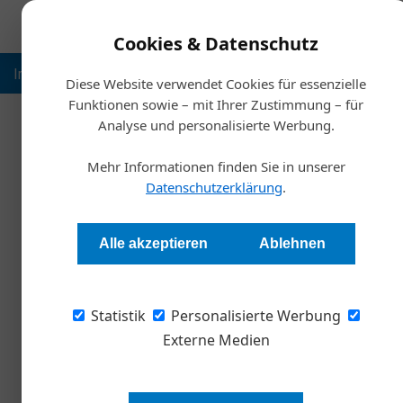
Cookies & Datenschutz
Inspiration
Ausbildung
Weltmarktführer
Nachhalt
Diese Website verwendet Cookies für essenzielle
Funktionen sowie – mit Ihrer Zustimmung – für
Analyse und personalisierte Werbung.
Startsei
Mehr Informationen finden Sie in unserer
Das n
Datenschutzerklärung
.
Redaktion
Alle akzeptieren
Ablehnen
Die Coronakrise beschleunigt unsere Auseinan
Statistik
Eine Analyse des Trendforschers Matthias Hor
Personalisierte Werbung
Externe Medien
Würden sie ein Wirtshaus betreten,
die Fresse bekommen können? Wo 