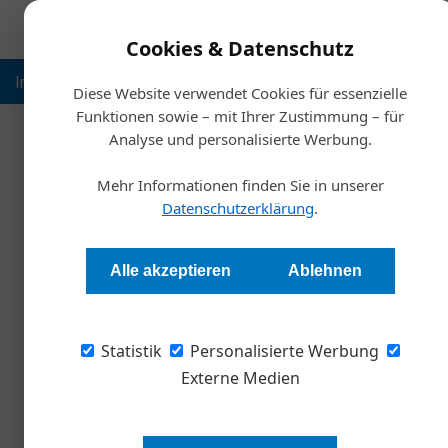
Cookies & Datenschutz
Inspiration
Ausbildung
Weltmarktführer
Nachhalt
Diese Website verwendet Cookies für essenzielle
Funktionen sowie – mit Ihrer Zustimmung – für
Analyse und personalisierte Werbung.
Startsei
Mehr Informationen finden Sie in unserer
Coaching: Warum der persön
Datenschutzerklärung
.
Redaktion
Alle akzeptieren
Ablehnen
Führungskräfte sind aufgrund der Pandemie ge
Statistik
mancher auf professionelles Coaching. Ein gr
Personalisierte Werbung
und Managing Partner von Haufe Advisory. Denn
Externe Medien
Gerade in Zeiten von Corona steig