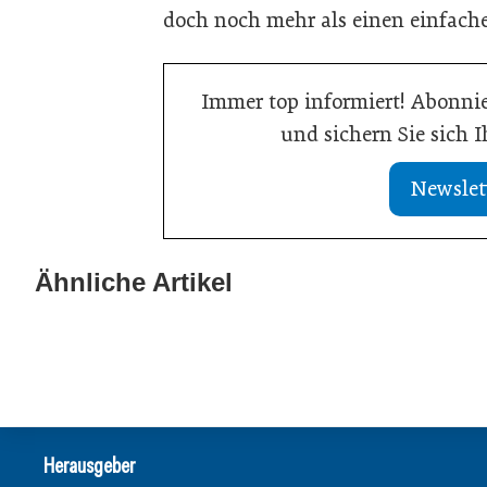
doch noch mehr als einen einfac
Immer top informiert! Abonnie
und sichern Sie sich 
Newslet
11. Februar 2026
Neuer Professur für Leadership and
Ähnliche Artikel
08. Januar 2026
Strategic Change
Neubesetzung 
Persönlichkeiten
Persönlichkeiten
Herausgeber