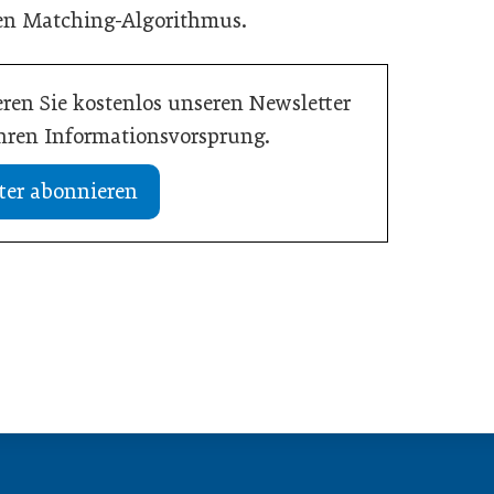
hen Matching-Algorithmus.
ren Sie kostenlos unseren Newsletter
Ihren Informationsvorsprung.
ter abonnieren
24. April 2025
„Die Förderung von Vielfalt ist eine
bei Gebrüder Weiss
wirtschaftliche Notwendigkeit“
Inspiration