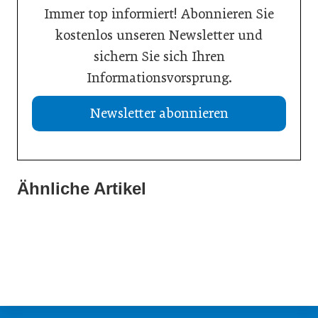
Immer top informiert! Abonnieren Sie
kostenlos unseren Newsletter und
sichern Sie sich Ihren
Informationsvorsprung.
Newsletter abonnieren
Ähnliche Artikel
11. Februar 2026
24. April 2025
08. Januar 2026
Neuer Professur für Leadership and Strategic Change
„Die Förderung von Vielfalt ist eine wirtschaftliche
Neubesetzung bei Gebrüder Weiss
Notwendigkeit“
Persönlichkeiten
Persönlichkeiten
Inspiration