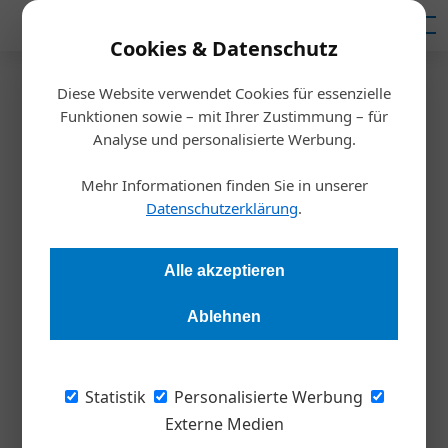
Mediadaten
Cookies & Datenschutz
Diese Website verwendet Cookies für essenzielle
Startseite
/
Persönlichkeiten
Funktionen sowie – mit Ihrer Zustimmung – für
Ausbildung ist kein Geschenk
Analyse und personalisierte Werbung.
Mehr Informationen finden Sie in unserer
Redaktion
28.02.2018, 10:47 Uhr
Datenschutzerklärung
.
Wer in der Digitalisierung nicht untergehen will, muss sich
Alle akzeptieren
ständig weiterbilden. Im Interview erklärt WIFIKurator
Markus Raml, warum Unternehmen jetzt auch
Ablehnen
Langzeitarbeitslosen und Flüchtlingen eine echte Chance
geben sollten, und warum man mit 45 noch nicht an die
Pension denken darf.
Statistik
Personalisierte Werbung
Externe Medien