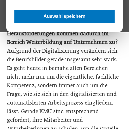
INTERVIEW:
STEPHAN STRZYZOWSKI
Die Gesellschaft überaltert, während die
Auswahl speichern
Digitalisierung viele Jobs kosten wird. Welche
Herausforderungen kommen dadurch im
Bereich Weiterbildung auf Unternehmen zu?
Aufgrund der Digitalisierung verändern sich
die Berufsbilder gerade insgesamt sehr stark.
Es geht heute in beinahe allen Bereichen
nicht mehr nur um die eigentliche, fachliche
Kompetenz, sondern immer auch um die
Frage, wie sie sich in den digitalisierten und
automatisierten Arbeitsprozess eingliedern
lässt. Gerade KMU sind entsprechend
gefordert, ihre Mitarbeiter und
Mitarbeiterinnen zu schulen, um die Vorteile