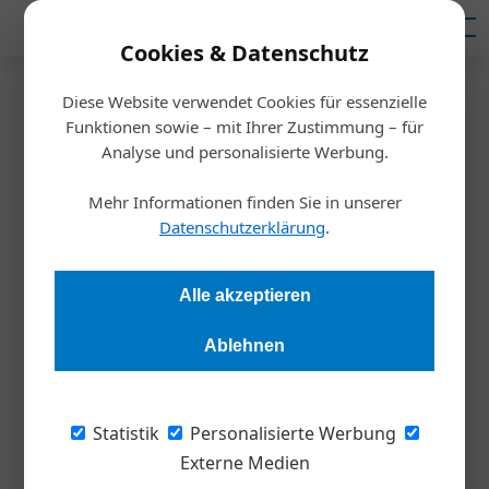
Mediadaten
Cookies & Datenschutz
Diese Website verwendet Cookies für essenzielle
Startseite
/
Nachhaltigkeit
Funktionen sowie – mit Ihrer Zustimmung – für
Erfolgsfaktor Nachhaltigkeit
Analyse und personalisierte Werbung.
Mehr Informationen finden Sie in unserer
Redaktion
15.12.2020, 09:16 Uhr
Datenschutzerklärung
.
Für Hans Harrer, Vorstandsvorsitzender des Senat der
Alle akzeptieren
Wirtschaft steht fest: Nur wer nachhaltig wirtschaftet, bleibt
langfristig erfolgreich. Ein Gastkommentar, der zum Handeln
Ablehnen
anregen will.
Statistik
Personalisierte Werbung
Der wirtschaftliche Erfolg von Betrieben ist
Externe Medien
dem
Senat
der Wirtschaft ein großes Anliegen,