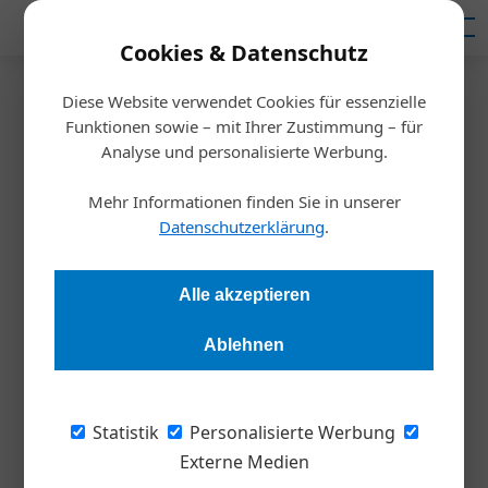
Mediadaten
Cookies & Datenschutz
Diese Website verwendet Cookies für essenzielle
Startseite
/
Nachhaltigkeit
Funktionen sowie – mit Ihrer Zustimmung – für
Interview
Analyse und personalisierte Werbung.
Engagiert euch!
Mehr Informationen finden Sie in unserer
Datenschutzerklärung
.
Stefan Böck
25.03.2025, 14:40 Uhr
Alle akzeptieren
Österreichs KMU ist Klimaschutz wichtig, wie eine aktuelle
Studie zeigt. Doch es gibt auch Kritik an bürokratischer und
Ablehnen
finanzieller Belastung. Wir haben Studienautor Harald Wieser
gefragt, was KMU unternehmen können, um beim Thema
Klimaschutz voranzugehen.
Statistik
Personalisierte Werbung
Externe Medien