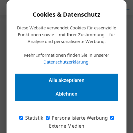
Mediadaten
Cookies & Datenschutz
Diese Website verwendet Cookies für essenzielle
Startseite
/
Meldungen
Funktionen sowie – mit Ihrer Zustimmung – für
WorldSkills 2026: Österreich
Analyse und personalisierte Werbung.
reist mit größtem Team
Mehr Informationen finden Sie in unserer
Datenschutzerklärung
.
Europas nach Shanghai
Alle akzeptieren
Redaktion Die Wirtschaft
01.06.2026, 11:25 Uhr
Ablehnen
Mehr als 100 Tage vor dem Start der
Berufsweltmeisterschaften in Shanghai steht das
Statistik
Personalisierte Werbung
österreichische Aufgebot fest: 48 junge Fachkräfte aus allen
Externe Medien
Bundesländern werden Österreich bei den WorldSkills