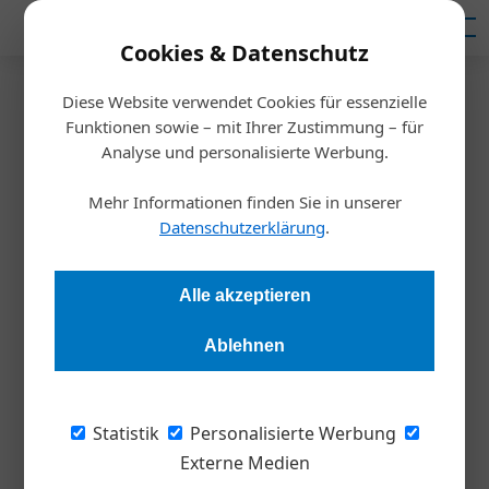
Mediadaten
Cookies & Datenschutz
Diese Website verwendet Cookies für essenzielle
Startseite
/
Meldungen
Funktionen sowie – mit Ihrer Zustimmung – für
Umfrage Preissteigerungen
Analyse und personalisierte Werbung.
Wie Unternehmen Inflation und
Mehr Informationen finden Sie in unserer
Volatilität begegnen
Datenschutzerklärung
.
Stephan Strzyzowski
08.10.2022, 19:00 Uhr
Alle akzeptieren
Ablehnen
Wie gehen Hidden Champions mit Kostensteigerungen um,
und welche Maßnahmen wünschen sich heimische KMU von
der Regierung? Wir haben gemeinsam mit Simon-Kucher &
Statistik
Personalisierte Werbung
Partners bei Weltmarktführern und Mittelständlern
Externe Medien
nachgefragt. Die Ergebnisse im Überblick.