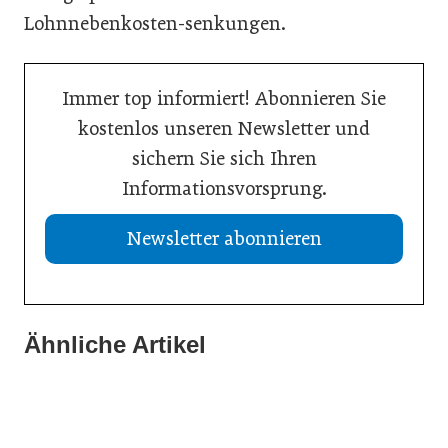
Lohnnebenkosten-senkungen.
Immer top informiert! Abonnieren Sie
kostenlos unseren Newsletter und
sichern Sie sich Ihren
Informationsvorsprung.
Newsletter abonnieren
Ähnliche Artikel
21. Juli 2026
20. Juli 2026
Aktuelle Insolvenzen
19. Juli 2026
KI-Assistent entlastet Betriebe und sichert Kundennähe
Studie: Jedes zweite Unternehmen vor Übergabe
Meldungen