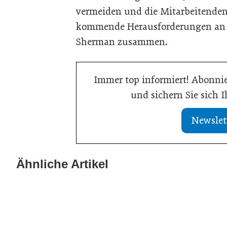
vermeiden und die Mitarbeitenden 
kommende Herausforderungen an d
Sherman zusammen.
Immer top informiert! Abonnie
und sichern Sie sich 
Newslet
20. Juli 2026
KI-Assistent en
Ähnliche Artikel
21. Juli 2026
Aktuelle Insolvenzen
sichert Kunde
Meldungen
Meldungen