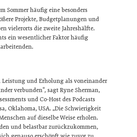
m Sommer häufig eine besonders
größere Projekte, Budgetplanungen und
n vielerorts die zweite Jahreshälfte.
s ein wesentlicher Faktor häufig
tarbeitenden.
 Leistung und Erholung als voneinander
nander verbunden“, sagt Ryne Sherman,
ssessments und Co-Host des Podcasts
lsa, Oklahoma, USA. „Die Schwierigkeit
e Menschen auf dieselbe Weise erholen.
eladen und belastbar zurückzukommen,
sich genauso erschöpft wie zuvor zu