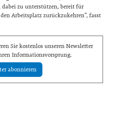
dabei zu unterstützen, bereit für
en Arbeitsplatz zurückzukehren“, fasst
ren Sie kostenlos unseren Newsletter
Ihren Informationsvorsprung.
ter abonnieren
19. Juli 2026
tlastet Betriebe und
Studie: Jedes zweite Unternehmen vo
nnähe
Übergabe
Meldungen