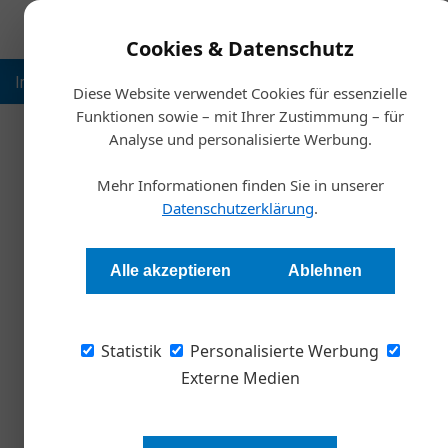
Cookies & Datenschutz
Inspiration
Ausbildung
Weltmarktführer
Nachhalt
Diese Website verwendet Cookies für essenzielle
Funktionen sowie – mit Ihrer Zustimmung – für
Analyse und personalisierte Werbung.
Starts
Mehr Informationen finden Sie in unserer
Warum Erholung von d
Datenschutzerklärung
.
Redaktion Die Wirtschaft
Alle akzeptieren
Ablehnen
Viele Beschäftigte in Europa fühlen sich ihre
Statistik
von hohem Stress. Laut Hogan Assessments k
Personalisierte Werbung
entscheidend dafür sein, mit Energie und Belas
Externe Medien