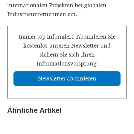
internationalen Projekten bei globalen
Industrieunternehmen ein.
Immer top informiert! Abonnieren Sie
kostenlos unseren Newsletter und
sichern Sie sich Ihren
Informationsvorsprung.
Newsletter abonnieren
Ähnliche Artikel
21. Juli 2026
20. Juli 2026
Aktuelle Insolvenzen
19. Juli 2026
KI-Assistent entlastet Betriebe und sichert Kundennähe
Studie: Jedes zweite Unternehmen vor Übergabe