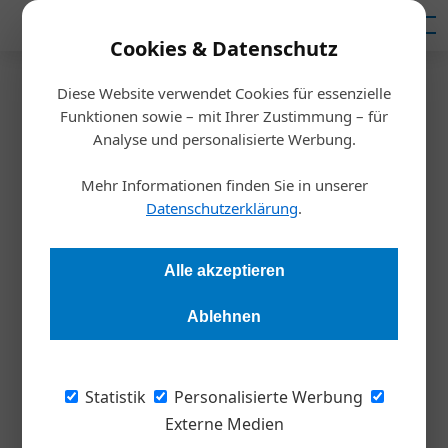
Mediadaten
Cookies & Datenschutz
Diese Website verwendet Cookies für essenzielle
Startseite
/
Meldungen
Funktionen sowie – mit Ihrer Zustimmung – für
Neue Unternehmensberatung
Analyse und personalisierte Werbung.
Den Strukturwandel
Mehr Informationen finden Sie in unserer
bewältigen
Datenschutzerklärung
.
Redaktion Die Wirtschaft
17.12.2024, 10:20 Uhr
Alle akzeptieren
Ablehnen
Die neue Unternehmensberatung Keey will Betriebe bei der
Bewältigung des Strukturwandels unterstützen und setzt
dabei auf Industrieerfahrung und Networking.
Statistik
Personalisierte Werbung
Externe Medien
Unter dem Slogan „Tomorrow in Progress“