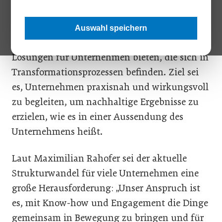
haben Maximilian Rahofer und Daniel Strafe
das Unternehmen
Keey Consulting
gegründet.
Auswahl speichern
Die neue Unternehmensberatung will
Lösungen für Unternehmen bieten, die sich in
Transformationsprozessen befinden. Ziel sei
es, Unternehmen praxisnah und wirkungsvoll
zu begleiten, um nachhaltige Ergebnisse zu
erzielen, wie es in einer Aussendung des
Unternehmens heißt.
Laut Maximilian Rahofer sei der aktuelle
Strukturwandel für viele Unternehmen eine
große Herausforderung: „Unser Anspruch ist
es, mit Know-how und Engagement die Dinge
gemeinsam in Bewegung zu bringen und für