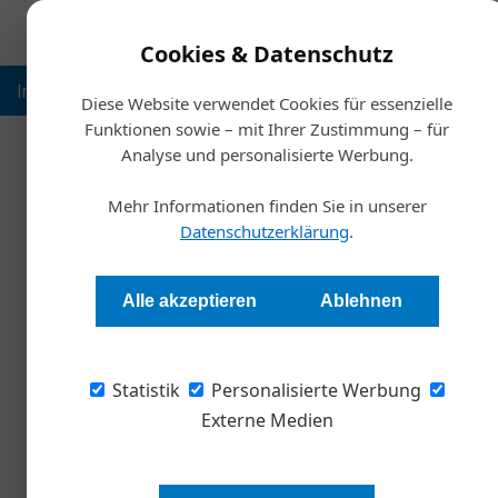
Cookies & Datenschutz
Inspiration
Ausbildung
Weltmarktführer
Nachhalt
Diese Website verwendet Cookies für essenzielle
Funktionen sowie – mit Ihrer Zustimmung – für
Analyse und personalisierte Werbung.
Starts
Mehr Informationen finden Sie in unserer
Entsc
Datenschutzerklärung
.
So werden Entscheidu
Alle akzeptieren
Ablehnen
Anne M. Schüller
Statistik
Personalisierte Werbung
„Wir müssen schneller und schlanker werden“, 
das ruckzuck in Angriff zu nehmen, liegt bei
Externe Medien
Zukunft nur dann erfolgreich sein, wenn sie z