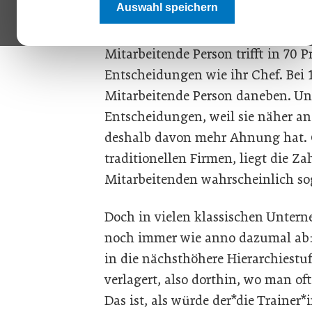
Auswahl speichern
Beim schwedischen Streamingdiens
Musikvermarktung, sieht man Ents
Mitarbeitende Person trifft in 70 Pr
Entscheidungen wie ihr Chef. Bei 1
Mitarbeitende Person daneben. Und 
Entscheidungen, weil sie näher an
deshalb davon mehr Ahnung hat. G
traditionellen Firmen, liegt die Z
Mitarbeitenden wahrscheinlich so
Doch in vielen klassischen Unte
noch immer wie anno dazumal ab:
in die nächsthöhere Hierarchiestu
verlagert, also dorthin, wo man of
Das ist, als würde der*die Trainer*