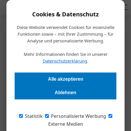
Mediadaten
Cookies & Datenschutz
Diese Website verwendet Cookies für essenzielle
Startseite
/
Meldungen
Funktionen sowie – mit Ihrer Zustimmung – für
Unternehmensführung
Analyse und personalisierte Werbung.
So locken Sie Arbeitskräfte an
Mehr Informationen finden Sie in unserer
Datenschutzerklärung
.
Andrea Lehky
25.04.2024, 21:19 Uhr
Alle akzeptieren
Was die Großen können, können die Kleinen genauso: eine
Arbeitgebermarke aufbauen, die Bewerber*innen anlockt und
Ablehnen
bestehende Mitarbeitende bindet. Diese Tipps können dabei
helfen.
Statistik
Personalisierte Werbung
Externe Medien
Der Aufbau einer Arbeitgebermarke,