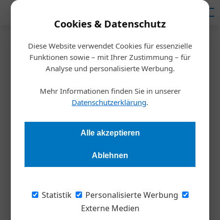
Mediadaten
Cookies & Datenschutz
Diese Website verwendet Cookies für essenzielle
Startseite
/
Meldungen
Funktionen sowie – mit Ihrer Zustimmung – für
Dekarbonisierung
Analyse und personalisierte Werbung.
Pariser Klimaziel: Zu wenig, zu
Mehr Informationen finden Sie in unserer
langsam!
Datenschutzerklärung
.
Redaktion Die Wirtschaft
31.10.2024, 14:41 Uhr
Alle akzeptieren
Ablehnen
Um das 1,5-Grad-Ziel des Pariser Übereinkommens zu
erreichen, ist eine jährliche Dekarbonisierungsrate von 20,4
Prozent notwendig. 2023 betrug die globale Reduktionsrate
Statistik
Personalisierte Werbung
jedoch nur 1,02 Prozent - der niedrigste Rückgang seit 2011.
Externe Medien