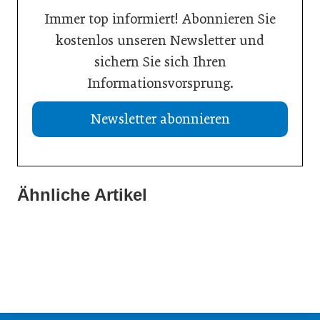
Immer top informiert! Abonnieren Sie
kostenlos unseren Newsletter und
sichern Sie sich Ihren
Informationsvorsprung.
Newsletter abonnieren
Ähnliche Artikel
21. Juli 2026
20. Juli 2026
Aktuelle Insolvenzen
19. Juli 2026
KI-Assistent entlastet Betriebe und sichert Kundennähe
Studie: Jedes zweite Unternehmen vor Übergabe
Meldungen
Meldungen
Meldungen