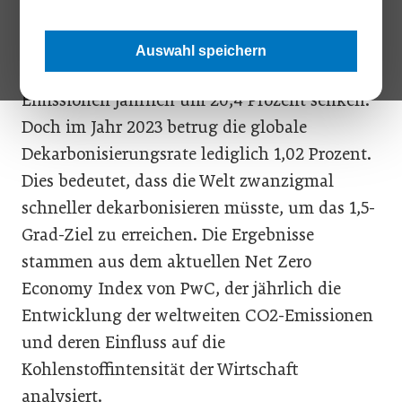
Um die Erderwärmung auf 1,5 Grad Celsius zu
begrenzen und das Pariser Übereinkommen zu
Auswahl speichern
erreichen, müsste die Welt ihre CO2-
Emissionen jährlich um 20,4 Prozent senken.
Doch im Jahr 2023 betrug die globale
Dekarbonisierungsrate lediglich 1,02 Prozent.
Dies bedeutet, dass die Welt zwanzigmal
schneller dekarbonisieren müsste, um das 1,5-
Grad-Ziel zu erreichen. Die Ergebnisse
stammen aus dem aktuellen Net Zero
Economy Index von PwC, der jährlich die
Entwicklung der weltweiten CO2-Emissionen
und deren Einfluss auf die
Kohlenstoffintensität der Wirtschaft
analysiert.