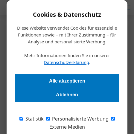
Mediadaten
Cookies & Datenschutz
Diese Website verwendet Cookies für essenzielle
Startseite
/
Meldungen
Funktionen sowie – mit Ihrer Zustimmung – für
Auszeichnung
Analyse und personalisierte Werbung.
Projekt von Gebrüder Weiss
Mehr Informationen finden Sie in unserer
gewinnt VCÖ-Mobilitätspreis
Datenschutzerklärung
.
NÖ
Alle akzeptieren
Redaktion Die Wirtschaft
02.09.2025, 08:13 Uhr
Ablehnen
Das internationale Transport- und Logistikunternehmen
Statistik
Personalisierte Werbung
Gebrüder Weiss hat den diesjährigen VCÖ-Mobilitätspreis
Externe Medien
Niederösterreich gewonnen.