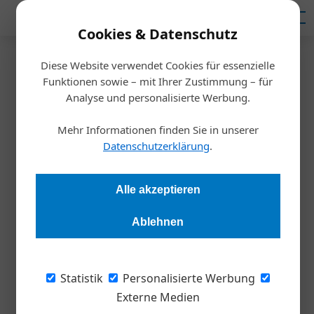
Mediadaten
Cookies & Datenschutz
Diese Website verwendet Cookies für essenzielle
Startseite
/
Meldungen
Funktionen sowie – mit Ihrer Zustimmung – für
Umfrage
Analyse und personalisierte Werbung.
Taugen Podcasts zur
Mehr Informationen finden Sie in unserer
Unternehmenskommunikation?
Datenschutzerklärung
.
Redaktion Die Wirtschaft
08.11.2023, 17:46 Uhr
Alle akzeptieren
Ablehnen
Podcasts erfreuen sich großer Beliebtheit. Aber taugen Sie
auch als Mittel zur Unternehmenskommunikation?
Statistik
Personalisierte Werbung
Eine aktuelle Umfrage der Fachhochschule
Externe Medien
Wiener Neustadt will klären, ob Unternehmen