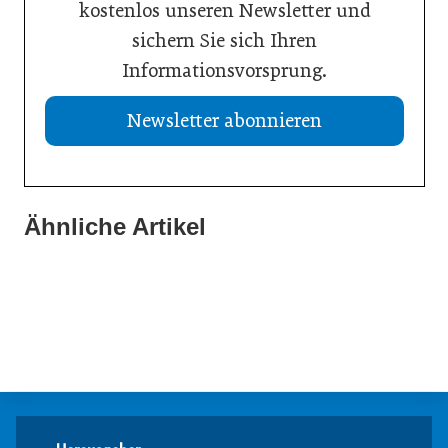
kostenlos unseren Newsletter und
sichern Sie sich Ihren
Informationsvorsprung.
Newsletter abonnieren
Ähnliche Artikel
21. Juli 2026
20. Juli 2026
Aktuelle Insolvenzen
19. Juli 2026
KI-Assistent entlastet Betriebe und sichert Kundennähe
Studie: Jedes zweite Unternehmen vor Übergabe
Meldungen
Meldungen
Meldungen