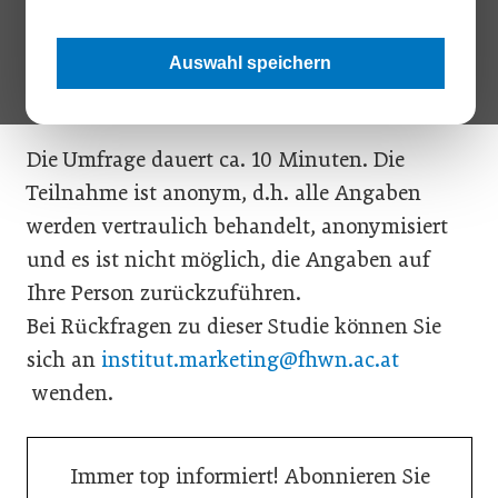
Podcasts als Kommunikationsmittel künftig
verstärkt einsetzen wollen. Ihre Meinung
Auswahl speichern
zählt:
Hier
geht es zur Umfrage.
Die Umfrage dauert ca. 10 Minuten. Die
Teilnahme ist anonym, d.h. alle Angaben
werden vertraulich behandelt, anonymisiert
und es ist nicht möglich, die Angaben auf
Ihre Person zurückzuführen.
Bei Rückfragen zu dieser Studie können Sie
sich an
institut.marketing@fhwn.ac.at
wenden.
Immer top informiert! Abonnieren Sie