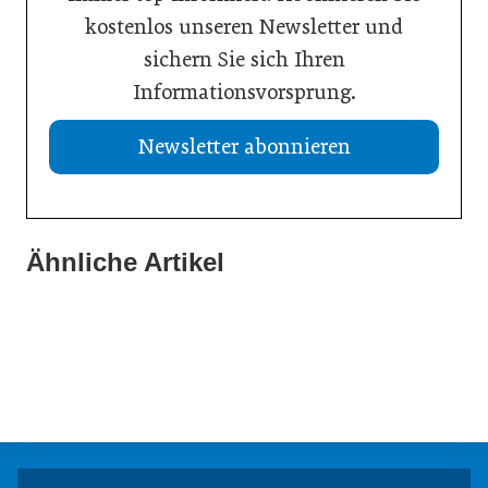
kostenlos unseren Newsletter und
sichern Sie sich Ihren
Informationsvorsprung.
Newsletter abonnieren
Ähnliche Artikel
21. Juli 2026
20. Juli 2026
Aktuelle Insolvenzen
19. Juli 2026
KI-Assistent entlastet Betriebe und sichert Kundennähe
Studie: Jedes zweite Unternehmen vor Übergabe
Meldungen
Meldungen
Meldungen