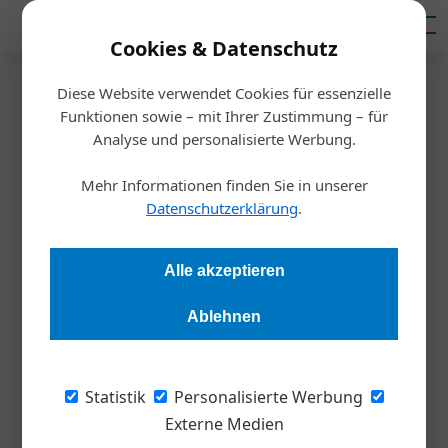
Mediadaten
Cookies & Datenschutz
Diese Website verwendet Cookies für essenzielle
Startseite
/
Meldungen
Funktionen sowie – mit Ihrer Zustimmung – für
Live aus dem Cyberwar
Analyse und personalisierte Werbung.
Planet und simulieret!
Mehr Informationen finden Sie in unserer
Datenschutzerklärung
.
Alexandra Rotter
16.10.2022, 23:46 Uhr
Alle akzeptieren
IT und Technik können Schaden nehmen, wenn der Strom
überraschend weg ist. Mit einem IT-Notfallplan und dem
Ablehnen
Üben des Ernstfalls können sich Unternehmen auf einen
Blackout – und zugleich auf wahrscheinlichere kürzere
Stromausfälle – vorbereiten.
Statistik
Personalisierte Werbung
Externe Medien