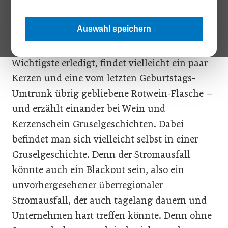
Es mag eine romantische Vorstellung sein,
wenn, sagen wir an einem
Auswahl speichern
Dezembernachmittag, plötzlich in der Firma
der Strom weg ist. Man hat schon das
Wichtigste erledigt, findet vielleicht ein paar
Kerzen und eine vom letzten Geburtstags-
Umtrunk übrig gebliebene Rotwein-Flasche –
und erzählt einander bei Wein und
Kerzenschein Gruselgeschichten. Dabei
befindet man sich vielleicht selbst in einer
Gruselgeschichte. Denn der Stromausfall
könnte auch ein Blackout sein, also ein
unvorhergesehener überregionaler
Stromausfall, der auch tagelang dauern und
Unternehmen hart treffen könnte. Denn ohne