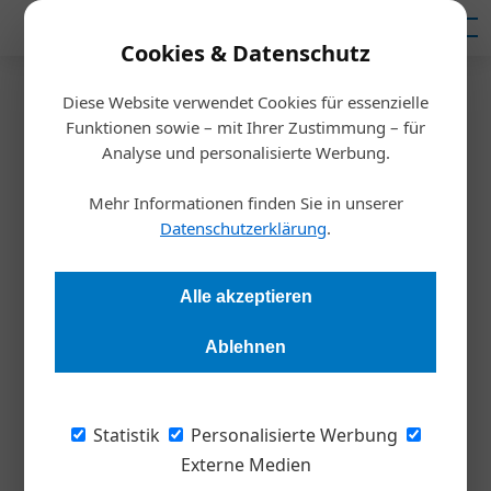
Mediadaten
Cookies & Datenschutz
Diese Website verwendet Cookies für essenzielle
Startseite
/
Meldungen
Funktionen sowie – mit Ihrer Zustimmung – für
Lieferkettenregulierung
Analyse und personalisierte Werbung.
Omnibus-Paket zur EU-
Mehr Informationen finden Sie in unserer
Lieferkettenrichtlinie zu
Datenschutzerklärung
.
bürokratisch
Alle akzeptieren
Redaktion Die Wirtschaft
15.10.2025, 07:29 Uhr
Ablehnen
Ascii und Wifo kritisieren die geplante Abschwächung der EU-
Statistik
Personalisierte Werbung
Lieferkettenrichtlinie (Corporate Sustainability Due Diligence
Externe Medien
Directive, CSDDD) durch das Omnibus-Paket. Die