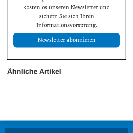
kostenlos unseren Newsletter und
sichern Sie sich Ihren
Informationsvorsprung.
Newsletter abonnieren
Ähnliche Artikel
21. Juli 2026
20. Juli 2026
Aktuelle Insolvenzen
19. Juli 2026
KI-Assistent entlastet Betriebe und sichert Kundennähe
Studie: Jedes zweite Unternehmen vor Übergabe
Meldungen
Meldungen
Meldungen