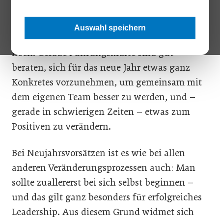
Die Motivation, sich von alten Gewohnheiten
Auswahl speichern
zu befreien, ist zu Beginn des Jahres besonders
hoch. Gerade Führungskräfte sind gut
beraten, sich für das neue Jahr etwas ganz
Konkretes vorzunehmen, um gemeinsam mit
dem eigenen Team besser zu werden, und –
gerade in schwierigen Zeiten – etwas zum
Positiven zu verändern.
Bei Neujahrsvorsätzen ist es wie bei allen
anderen Veränderungsprozessen auch: Man
sollte zuallererst bei sich selbst beginnen –
und das gilt ganz besonders für erfolgreiches
Leadership. Aus diesem Grund widmet sich