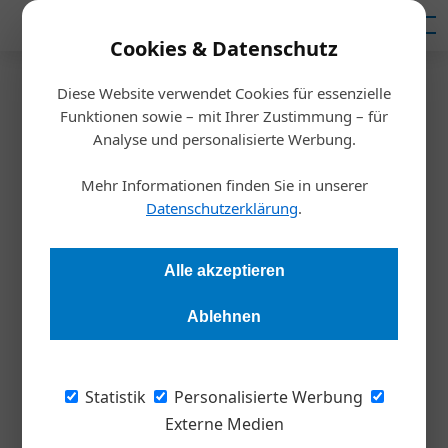
Mediadaten
Cookies & Datenschutz
Diese Website verwendet Cookies für essenzielle
Startseite
/
Meldungen
Funktionen sowie – mit Ihrer Zustimmung – für
Leadership 2025
Analyse und personalisierte Werbung.
Sieben Neujahrsvorsätze für
Mehr Informationen finden Sie in unserer
Führungskräfte und ihre Teams
Datenschutzerklärung
.
Bodo B. Schlegelmilch
01.01.2025, 00:00 Uhr
Alle akzeptieren
Ablehnen
Der Jahreswechsel ist traditionell die Zeit der guten
Vorsätze: Vielleicht das Rauchen aufgeben, mehr Sport
treiben oder einfach nur weniger Süßes essen, sind einige der
Statistik
Personalisierte Werbung
Klassiker. Mit den richtigen Leadership-Vorsätzen gelingt ein
Externe Medien
guter Start ins neue Jahr.