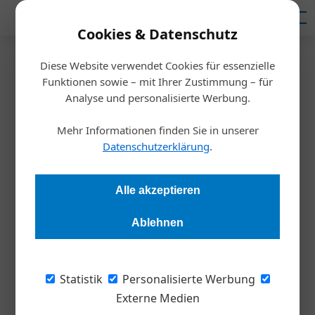
Mediadaten
Cookies & Datenschutz
Diese Website verwendet Cookies für essenzielle
Startseite
/
Meldungen
Funktionen sowie – mit Ihrer Zustimmung – für
Verpackungen
Analyse und personalisierte Werbung.
Rondo eröffnete Wellpappe-
Mehr Informationen finden Sie in unserer
Druckzentrum
Datenschutzerklärung
.
Redaktion Die Wirtschaft
11.05.2023, 15:28 Uhr
Alle akzeptieren
Ablehnen
36 Millionen Euro-Investment in den Standort - neuer
Arbeitgeber für 300 Beschäftigte.
Statistik
Personalisierte Werbung
Seit 52 Jahren wird bei Rondo in St. Ruprecht
Externe Medien
laufend investiert, um am neuesten Stand der