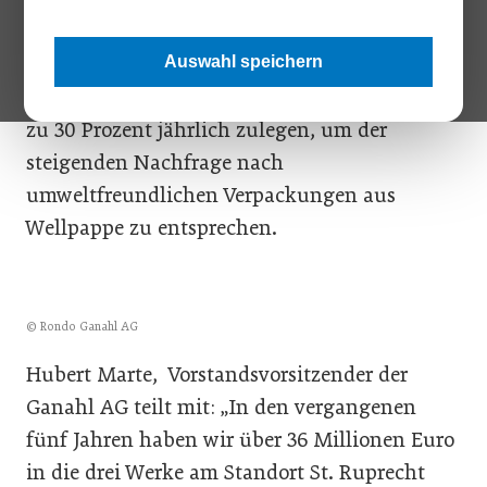
Technik zu bleiben. Nun wurde eine neue
Werkshalle, das „Rondo Druckzentrum“
Auswahl speichern
errichtet. Damit kann die Produktion um bis
zu 30 Prozent jährlich zulegen, um der
steigenden Nachfrage nach
umweltfreundlichen Verpackungen aus
Wellpappe zu entsprechen.
© Rondo Ganahl AG
Hubert Marte, Vorstandsvorsitzender der
Ganahl AG teilt mit: „In den vergangenen
fünf Jahren haben wir über 36 Millionen Euro
in die drei Werke am Standort St. Ruprecht