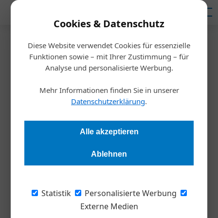
Mediadaten
Cookies & Datenschutz
Diese Website verwendet Cookies für essenzielle
Startseite
/
Meldungen
Funktionen sowie – mit Ihrer Zustimmung – für
Caritas
Analyse und personalisierte Werbung.
Nachhaltig und mit Sinn wirken
Mehr Informationen finden Sie in unserer
Datenschutzerklärung
.
Redaktion Die Wirtschaft
06.02.2024, 12:06 Uhr
Alle akzeptieren
Das börsenorientierte Unternehmen BKS Bank mit Sitz in
Klagenfurt gründet mit der Caritas die „Du & Wir-Stiftung“.
Ablehnen
Die Bank will mit der sozial erwirtschafteten Rendite
Menschen in Not und Menschen mit Betreuungs- und
Pflegebedarf unterstützen.
Statistik
Personalisierte Werbung
Externe Medien