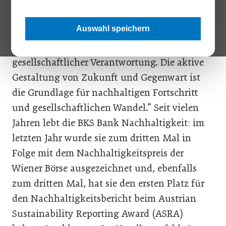
Herta Stockbauer, Vorstandsvorsitzende der
BKS Bank, ist die Mitgestaltung der
Auswahl speichern
Gesellschaft ein Herzensanliegen: „Wir sind
Aushängeschild und Multiplikator
gesellschaftlicher Verantwortung. Die aktive
Gestaltung von Zukunft und Gegenwart ist
die Grundlage für nachhaltigen Fortschritt
und gesellschaftlichen Wandel.“ Seit vielen
Jahren lebt die BKS Bank Nachhaltigkeit: im
letzten Jahr wurde sie zum dritten Mal in
Folge mit dem Nachhaltigkeitspreis der
Wiener Börse ausgezeichnet und, ebenfalls
zum dritten Mal, hat sie den ersten Platz für
den Nachhaltigkeitsbericht beim Austrian
Sustainability Reporting Award (ASRA)