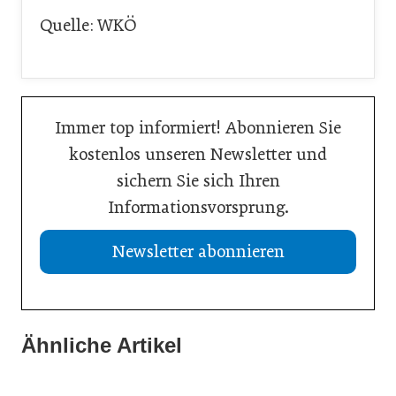
Quelle: WKÖ
Immer top informiert! Abonnieren Sie
kostenlos unseren Newsletter und
sichern Sie sich Ihren
Informationsvorsprung.
Newsletter abonnieren
Ähnliche Artikel
21. Juli 2026
20. Juli 2026
Aktuelle Insolvenzen
19. Juli 2026
KI-Assistent entlastet Betriebe und sichert Kundennähe