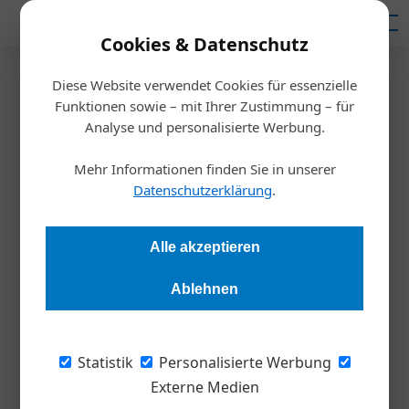
Mediadaten
Cookies & Datenschutz
Diese Website verwendet Cookies für essenzielle
Startseite
/
Meldungen
Funktionen sowie – mit Ihrer Zustimmung – für
EPU
Analyse und personalisierte Werbung.
Dynamischer Zuwachs bei EPU
Mehr Informationen finden Sie in unserer
Datenschutzerklärung
.
Diana Danbauer
20.04.2023, 09:25 Uhr
Alle akzeptieren
Im Jahr 2022 gab es in Österreich mehr als 350.000 Ein-
Personen-Unternehmen. Die WKÖ begrüßt den Zuwachs.
Ablehnen
„Der dynamische Zuwachs bei den Ein-
Statistik
Personalisierte Werbung
Personen-Unternehmen (EPU) ist sehr
Externe Medien
erfreulich: In den letzten drei Jahren konnte