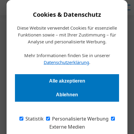
Mediadaten
Cookies & Datenschutz
Diese Website verwendet Cookies für essenzielle
Startseite
/
Meldungen
Funktionen sowie – mit Ihrer Zustimmung – für
Unternehmensführung
Analyse und personalisierte Werbung.
Lohntransparenz als Prüfstein
Mehr Informationen finden Sie in unserer
der Unternehmenskultur
Datenschutzerklärung
.
Martina Ernst
12.11.2025, 10:58 Uhr
Alle akzeptieren
Ablehnen
Vorsprung durch Offenheit: Die neue EU-Richtlinie zur
Lohntransparenz fordert Unternehmen heraus – und bietet
zugleich eine Chance, Fairness als Teil der Kultur zu
Statistik
Personalisierte Werbung
verankern.
Externe Medien