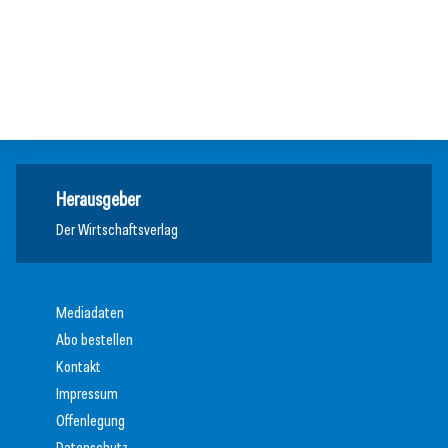
19. Juli 2026
KI-Assistent entlastet Betriebe und sichert Kundennähe
Studie: Jedes zweite Unternehmen vor Übergabe
Meldungen
Meldungen
Meldungen
Herausgeber
Der Wirtschaftsverlag
Mediadaten
Abo bestellen
Kontakt
Impressum
Offenlegung
Datenschutz