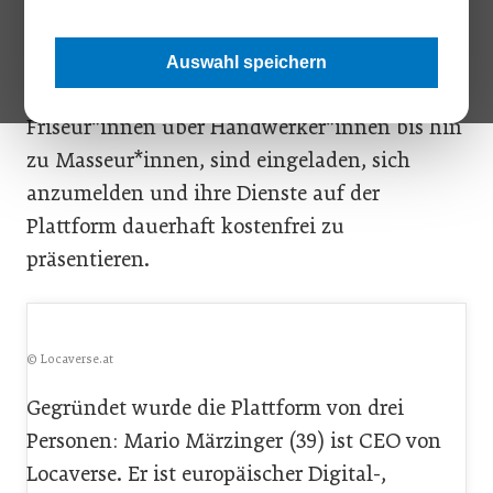
Locaverse gelistet. Sie bieten hunderte mobile
Services aus über 140 Kategorien. Alle
Auswahl speichern
mobilen Dienstleister*innen, von
Friseur*innen über Handwerker*innen bis hin
zu Masseur*innen, sind eingeladen, sich
anzumelden und ihre Dienste auf der
Plattform dauerhaft kostenfrei zu
präsentieren.
© Locaverse.at
Gegründet wurde die Plattform von drei
Personen: Mario Märzinger (39) ist CEO von
Locaverse. Er ist europäischer Digital-,