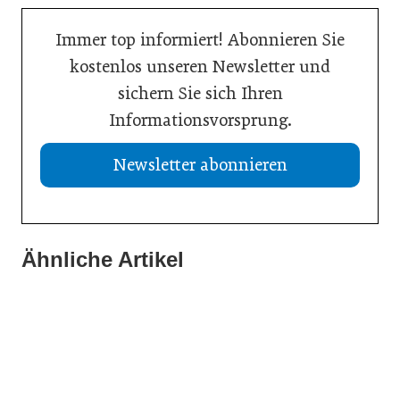
Immer top informiert! Abonnieren Sie
kostenlos unseren Newsletter und
sichern Sie sich Ihren
Informationsvorsprung.
Newsletter abonnieren
Ähnliche Artikel
21. Juli 2026
20. Juli 2026
Aktuelle Insolvenzen
19. Juli 2026
KI-Assistent entlastet Betriebe und sichert Kundennähe
Studie: Jedes zweite Unternehmen vor Übergabe
Meldungen
Meldungen
Meldungen