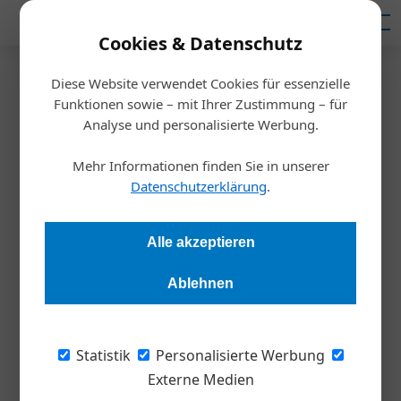
Mediadaten
Cookies & Datenschutz
Diese Website verwendet Cookies für essenzielle
Startseite
/
Meldungen
Funktionen sowie – mit Ihrer Zustimmung – für
Locaverse
Analyse und personalisierte Werbung.
Plattform für mobile
Mehr Informationen finden Sie in unserer
Dienstleistungen
Datenschutzerklärung
.
Diana Danbauer
16.05.2023, 10:58 Uhr
Alle akzeptieren
Ablehnen
Locaverse.at ist die erste universelle Plattform für mobile
Dienstleistungen. Sie bietet einen Überblick aller
Anbieter*innen, die zum eigenen Standort kommen.
Statistik
Personalisierte Werbung
Externe Medien
Mehr als 85.000 Unternehmen sind auf