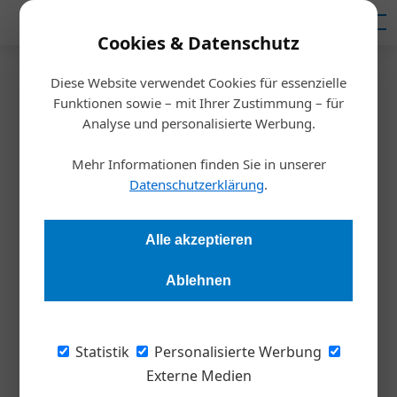
Mediadaten
Cookies & Datenschutz
Diese Website verwendet Cookies für essenzielle
Startseite
/
Meldungen
Funktionen sowie – mit Ihrer Zustimmung – für
Austrian Business Check
Analyse und personalisierte Werbung.
Unternehmen kämpfen mit
Mehr Informationen finden Sie in unserer
Inflation und Personalmangel
Datenschutzerklärung
.
Redaktion Die Wirtschaft
25.04.2024, 11:24 Uhr
Alle akzeptieren
Ablehnen
Die wirtschaftliche Situation verschärft sich zunehmend, wie
der neueste Austrian Business Check des KSV 1870 zeigt.
Inflation und Preissteigerungen belasten die Unternehmen,
Statistik
Personalisierte Werbung
während gleichzeitig der Fokus auf wichtige Bereiche wie die
Externe Medien
Cybersicherheit zu kurz kommt. Dies könnte zu Problemen