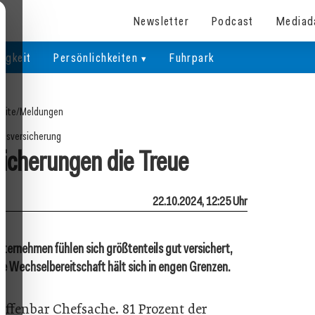
Newsletter
Podcast
Mediad
igkeit
Persönlichkeiten
Fuhrpark
eite
/
Meldungen
ebsversicherung
icherungen die Treue
22.10.2024, 12:25 Uhr
ternehmen fühlen sich größtenteils gut versichert,
ie Wechselbereitschaft hält sich in engen Grenzen.
offenbar Chefsache. 81 Prozent der