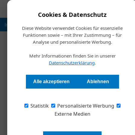
Cookies & Datenschutz
Inspiration
Ausbildung
Weltmarktführer
Nachhalt
Diese Website verwendet Cookies für essenzielle
Funktionen sowie – mit Ihrer Zustimmung – für
Analyse und personalisierte Werbung.
Starts
Mehr Informationen finden Sie in unserer
Betri
Datenschutzerklärung
.
KMU halten Vers
Alle akzeptieren
Ablehnen
Stefan Böck
Statistik
Personalisierte Werbung
Unsere aktuelle Umfrage zeigt: Österreichs Un
legen aber Wert auf persönliche Betreuung. D
Externe Medien
Versicherungen sind in Österreich 