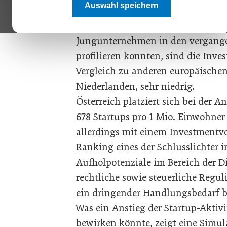
Auswahl speichern
Milliarden Euro, liegt, laut EY C
oder wird in Anlage-Immobilien in
Jungunternehmen in den vergangen
profilieren konnten, sind die Inve
Vergleich zu anderen europäischen
Niederlanden, sehr niedrig.
Österreich platziert sich bei der
678 Startups pro 1 Mio. Einwohner 
allerdings mit einem Investmentv
Ranking eines der Schlusslichter 
Aufholpotenziale im Bereich der D
rechtliche sowie steuerliche Re
ein dringender Handlungsbedarf b
Was ein Anstieg der Startup-Aktivi
bewirken könnte, zeigt eine Simu