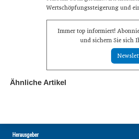
Wertschöpfungssteigerung und ein
Immer top informiert! Abonnie
und sichern Sie sich 
Newslet
20. Juli 2026
KI-Assistent en
Ähnliche Artikel
21. Juli 2026
Aktuelle Insolvenzen
sichert Kunde
Meldungen
Meldungen
Herausgeber