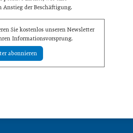
 Anstieg der Beschäftigung.
ren Sie kostenlos unseren Newsletter
Ihren Informationsvorsprung.
ter abonnieren
19. Juli 2026
tlastet Betriebe und
Studie: Jedes zweite Unternehmen vo
nnähe
Übergabe
Meldungen