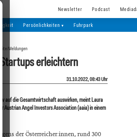
Newsletter
Podcast
Mediad
igkeit
Persönlichkeiten
Fuhrpark
eite
/
Meldungen
 Startups erleichtern
31.10.2022, 08:43 Uhr
itiv auf die Gesamtwirtschaft auswirken, meint Laura
 Austrian Angel Investors Association (aaia) in einem
gens der Österreicher:innen, rund 300