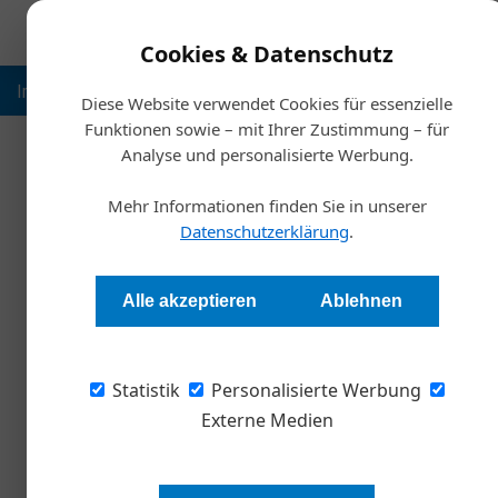
Cookies & Datenschutz
Inspiration
Ausbildung
Weltmarktführer
Nachhalt
Diese Website verwendet Cookies für essenzielle
Funktionen sowie – mit Ihrer Zustimmung – für
Analyse und personalisierte Werbung.
Starts
Mehr Informationen finden Sie in unserer
Investitionen in
Datenschutzerklärung
.
Redaktion
Alle akzeptieren
Ablehnen
Mehr Privatkapital in Startups würde sich pos
Statistik
Egg, Business Angel und Managing Director der
Personalisierte Werbung
Gastkommentar.
Externe Medien
Eine große Summe des Privatvermö