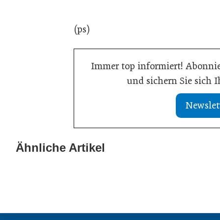
(ps)
Immer top informiert! Abonnie
und sichern Sie sich 
Newslet
20. Juli 2026
KI-Assistent en
Ähnliche Artikel
21. Juli 2026
Aktuelle Insolvenzen
sichert Kunde
Meldungen
Meldungen