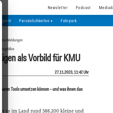
Newsletter
Podcast
Mediad
igkeit
Persönlichkeiten
Fuhrpark
eite
/
Meldungen
Bargeldlos
Zügen als Vorbild für KMU
27.11.2023, 11:42 Uhr
baren Tools umsetzen können – und was ihnen das
bt es im Land rund 588.200 kleine und