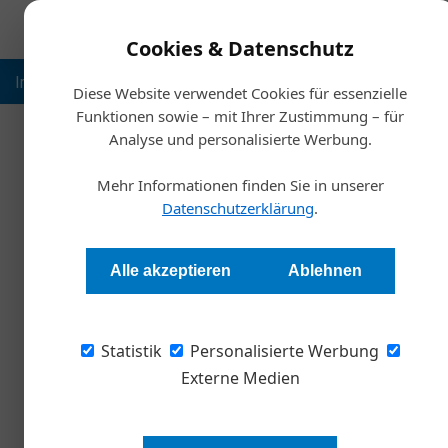
Cookies & Datenschutz
Inspiration
Ausbildung
Weltmarktführer
Nachhalt
Diese Website verwendet Cookies für essenzielle
Funktionen sowie – mit Ihrer Zustimmung – für
Analyse und personalisierte Werbung.
Starts
Mehr Informationen finden Sie in unserer
Datenschutzerklärung
.
Instant Payment in 
Alle akzeptieren
Ablehnen
Redaktion Die Wirtschaft
Statistik
Personalisierte Werbung
Wie KMU moderne Zahlungslösungen mit leist
bringt.
Externe Medien
Laut KMU Forschung Österreich gi