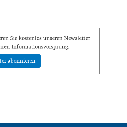
ren Sie kostenlos unseren Newsletter
Ihren Informationsvorsprung.
ter abonnieren
19. Juli 2026
tlastet Betriebe und
Studie: Jedes zweite Unternehmen vo
nnähe
Übergabe
Meldungen