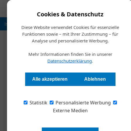
Cookies & Datenschutz
Inspiration
Ausbildung
Weltmarktführer
Nachhalt
Diese Website verwendet Cookies für essenzielle
Funktionen sowie – mit Ihrer Zustimmung – für
Analyse und personalisierte Werbung.
Starts
Mehr Informationen finden Sie in unserer
Datenschutzerklärung
.
Inflation sinkt deutlich
Alle akzeptieren
Ablehnen
Redaktion Die Wirtschaft
Statistik
Personalisierte Werbung
Die Inflationsrate in Österreich ist im Jänner 
konjunkturelle Erholung laut aktuellem Wifo-Ko
Externe Medien
gewinnt nach der Rezession bislang kaum an 