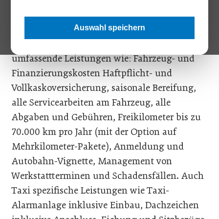
erleichtern. Zu einem monatlichen Fixpreis
garantiert vibe allen Taxiunternehmer*innen
Auswahl speichern
ein voll ausgestattetes eTaxi, sowie
umfassende Leistungen wie: Fahrzeug- und
Finanzierungskosten Haftpflicht- und
Vollkaskoversicherung, saisonale Bereifung,
alle Servicearbeiten am Fahrzeug, alle
Abgaben und Gebühren, Freikilometer bis zu
70.000 km pro Jahr (mit der Option auf
Mehrkilometer-Pakete), Anmeldung und
Autobahn-Vignette, Management von
Werkstattterminen und Schadensfällen. Auch
Taxi spezifische Leistungen wie Taxi-
Alarmanlage inklusive Einbau, Dachzeichen