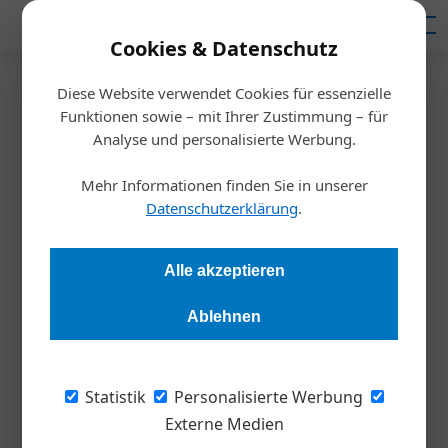
Mediadaten
Cookies & Datenschutz
Diese Website verwendet Cookies für essenzielle
Startseite
/
Meldungen
Funktionen sowie – mit Ihrer Zustimmung – für
Grüne Zukunft
Analyse und personalisierte Werbung.
Ich möchte ein eTaxi
Mehr Informationen finden Sie in unserer
abonnieren
Datenschutzerklärung
.
Redaktion Die Wirtschaft
21.09.2023, 12:49 Uhr
Alle akzeptieren
Ablehnen
vibe moves you bietet eTaxis mit der Matrix-Charging-
Ladetechnologie in einem etablierten Abo-Modell an.
Statistik
Personalisierte Werbung
Das Angebot von vibe soll Taxiunternehmen
Externe Medien
den Einstieg in die Elektromobilität