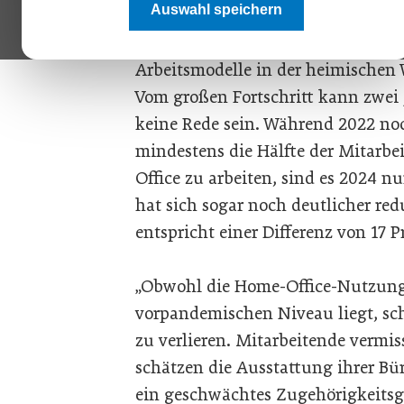
Auswahl speichern
Deloitte Österreich analysiert in
und der Universität Graz alle zwei 
Arbeitsmodelle in der heimischen W
Vom großen Fortschritt kann zwei
keine Rede sein. Während 2022 no
mindestens die Hälfte der Mitarbe
Office zu arbeiten, sind es 2024 n
hat sich sogar noch deutlicher red
entspricht einer Differenz von 17 
„Obwohl die Home-Office-Nutzung
vorpandemischen Niveau liegt, sch
zu verlieren. Mitarbeitende vermis
schätzen die Ausstattung ihrer B
ein geschwächtes Zugehörigkeits