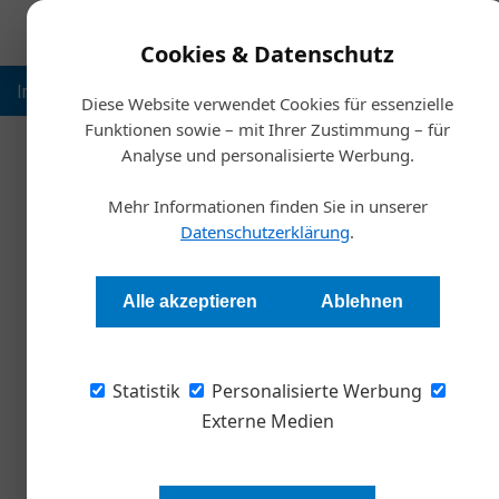
Cookies & Datenschutz
Inspiration
Ausbildung
Weltmarktführer
Nachhalt
Diese Website verwendet Cookies für essenzielle
Funktionen sowie – mit Ihrer Zustimmung – für
Analyse und personalisierte Werbung.
Starts
Mehr Informationen finden Sie in unserer
Flexib
Datenschutzerklärung
.
Home-Office-Trend i
Alle akzeptieren
Ablehnen
Redaktion Die Wirtschaft
Statistik
Personalisierte Werbung
Eine Deloitte-Studie zeigt einen Rückgang fle
Unternehmen bieten Home Office an, und fas
Externe Medien
Die Erwartungen der Arbeitnehmer*innen an Fle