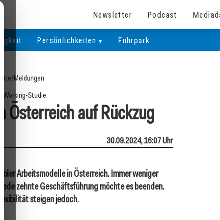
Newsletter
Podcast
Mediad
igkeit
Persönlichkeiten
Fuhrpark
eite
/
Meldungen
le-Working-Studie
n Österreich auf Rückzug
30.09.2024, 16:07 Uhr
xibler Arbeitsmodelle in Österreich. Immer weniger
t jede zehnte Geschäftsführung möchte es beenden.
xibilität steigen jedoch.