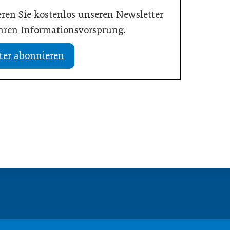
ren Sie kostenlos unseren Newsletter
Ihren Informationsvorsprung.
ter abonnieren
19. Juli 2026
tlastet Betriebe und
Studie: Jedes zweite Unternehmen vo
nnähe
Übergabe
Meldungen