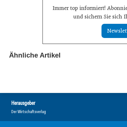
Immer top informiert! Abonnie
und sichern Sie sich 
Newslet
20. Juli 2026
KI-Assistent en
Ähnliche Artikel
21. Juli 2026
Aktuelle Insolvenzen
sichert Kunde
Meldungen
Meldungen
Herausgeber
Der Wirtschaftsverlag