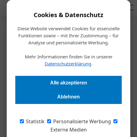
Mediadaten
Cookies & Datenschutz
Diese Website verwendet Cookies für essenzielle
Startseite
/
Meldungen
Funktionen sowie – mit Ihrer Zustimmung – für
Interview
Analyse und personalisierte Werbung.
Die Führungskräfte ticken
Mehr Informationen finden Sie in unserer
heute anders als vor 30 Jahren
Datenschutzerklärung
.
Redaktion Die Wirtschaft
21.08.2024, 14:37 Uhr
Alle akzeptieren
Ablehnen
Die meisten Führungskräfte sind und leben heute trotz hoher
Belastungen gesundheitsbewusster als früher. Ein Gespräch
hierüber mit Hans-Peter Machwürth, der mit seinem Team
Statistik
Personalisierte Werbung
Unternehmen unter anderem im Bereich
Externe Medien
Gesundheitsmanagement unterstützt.