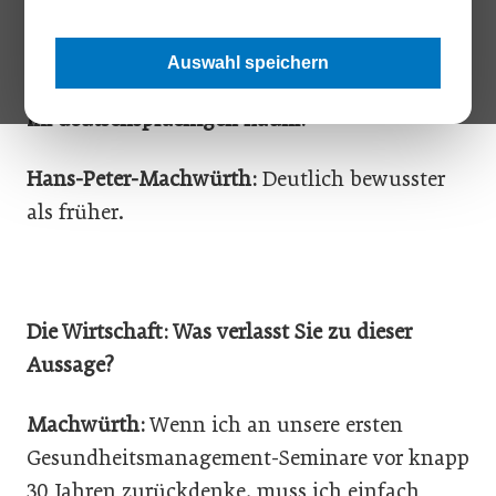
Die Wirtschaft: Herr Machwürth, wie
Auswahl speichern
gesundheitsbewusst sind die Führungskräfte
im deutschsprachigen Raum?
Hans-Peter-Machwürth:
Deutlich bewusster
als früher.
Die Wirtschaft: Was verlasst Sie zu dieser
Aussage?
Machwürth:
Wenn ich an unsere ersten
Gesundheitsmanagement-Seminare vor knapp
30 Jahren zurückdenke, muss ich einfach