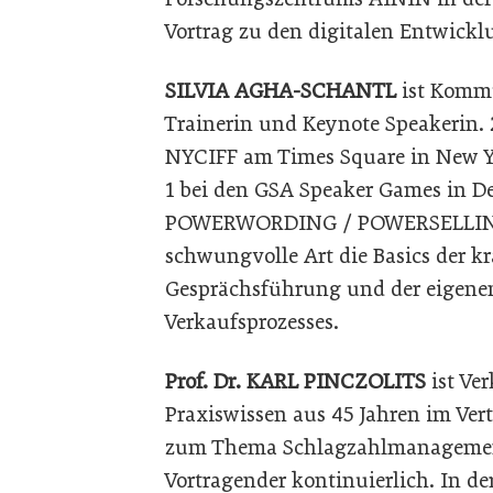
Vortrag zu den digitalen Entwickl
SILVIA AGHA-SCHANTL
ist Kommu
Trainerin und Keynote Speakerin. 2
NYCIFF am Times Square in New Yor
1 bei den GSA Speaker Games in De
POWERWORDING / POWERSELLING v
schwungvolle Art die Basics der k
Gesprächsführung und der eigenen
Verkaufsprozesses.
Prof. Dr. KARL PINCZOLITS
ist Ve
Praxiswissen aus 45 Jahren im Ver
zum Thema Schlagzahlmanagement 
Vortragender kontinuierlich. In de