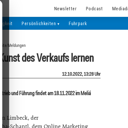
Newsletter
Podcast
Mediad
igkeit
Persönlichkeiten
Fuhrpark
eite
/
Meldungen
 Kunst des Verkaufs lernen
12.10.2022, 13:28 Uhr
rtrieb und Führung findet am 18.11.2022 im Meliá
in Limbeck, der
gha-Schantl, dem Online Marketing