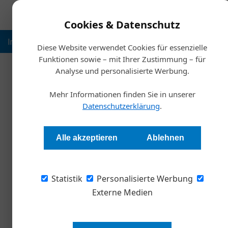
Cookies & Datenschutz
Inspiration
Ausbildung
Weltmarktführer
Nachhalt
Diese Website verwendet Cookies für essenzielle
Funktionen sowie – mit Ihrer Zustimmung – für
Analyse und personalisierte Werbung.
Starts
Mehr Informationen finden Sie in unserer
Event-Tipp: Die hohe
Datenschutzerklärung
.
Redaktion Handwerk + Bau
Alle akzeptieren
Ablehnen
Der nächste Sales Excellence-Kongress für Ve
Statistik
Vienna statt.
Personalisierte Werbung
Externe Medien
Ob mit der Vertriebskoryphäe Mart
Kommunikationsexpertin Silvia A