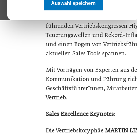
Auswahl speichern
Strategen Florian Ilgen oder dem D
Stummeyer:
Sales Excellence
präse
führenden Vertriebskongressen Hig
Teuerungswellen und Rekord-Infla
und einen Bogen von Vertriebsfüh
aktuellen Sales Tools spannen.
Mit Vorträgen von Experten aus den
Kommunikation und Führung richte
GeschäftsführerInnen, Mitarbeite
Vertrieb.
Sales Excellence Keynotes:
Die Vertriebskoryphäe
MARTIN LI