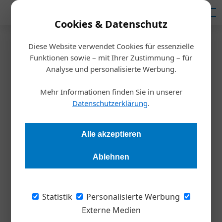
Mediadaten
Cookies & Datenschutz
Diese Website verwendet Cookies für essenzielle
Startseite
/
Meldungen
Funktionen sowie – mit Ihrer Zustimmung – für
Nachhaltigkeit
Analyse und personalisierte Werbung.
Donut Ökonomie
Mehr Informationen finden Sie in unserer
Datenschutzerklärung
.
Susanne Wolf
07.02.2024, 11:30 Uhr
Alle akzeptieren
Eine Süßspeise als Vorbild für ein Wirtschaftsmodell der
Zukunft? Die Ökonomin Kate Raworth zeigt, wie eine
Ablehnen
Wirtschaft funktionieren kann, die zugleich unsere Umwelt
und die Menschen im Blick hat.
Statistik
Personalisierte Werbung
Externe Medien
Amsterdam ist anders: als erste Stadt weltweit