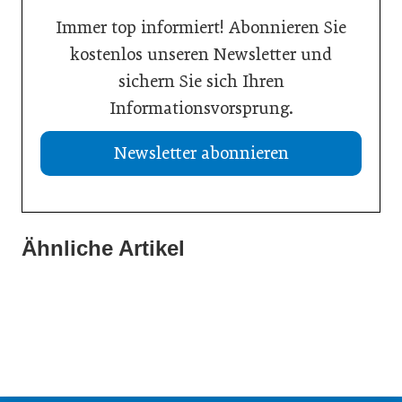
Immer top informiert! Abonnieren Sie
kostenlos unseren Newsletter und
sichern Sie sich Ihren
Informationsvorsprung.
Newsletter abonnieren
Ähnliche Artikel
21. Juli 2026
20. Juli 2026
Aktuelle Insolvenzen
19. Juli 2026
KI-Assistent entlastet Betriebe und sichert Kundennähe
Studie: Jedes zweite Unternehmen vor Übergabe
Meldungen
Meldungen
Meldungen