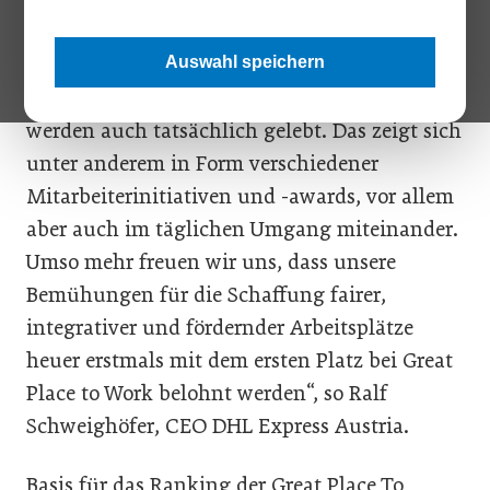
Place To Work Österreich. „Wertschätzung und
Respekt gegenüber allen Mitarbeitenden sind
Auswahl speichern
bei uns nicht nur Schlagwörter, sondern
werden auch tatsächlich gelebt. Das zeigt sich
unter anderem in Form verschiedener
Mitarbeiterinitiativen und -awards, vor allem
aber auch im täglichen Umgang miteinander.
Umso mehr freuen wir uns, dass unsere
Bemühungen für die Schaffung fairer,
integrativer und fördernder Arbeitsplätze
heuer erstmals mit dem ersten Platz bei Great
Place to Work belohnt werden“, so Ralf
Schweighöfer, CEO DHL Express Austria.
Basis für das Ranking der Great Place To