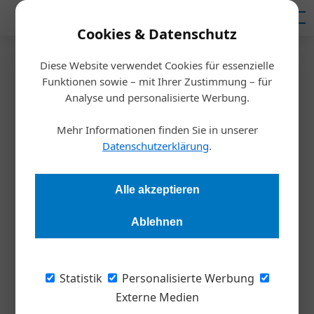
Mediadaten
Cookies & Datenschutz
Diese Website verwendet Cookies für essenzielle
Startseite
/
Meldungen
Funktionen sowie – mit Ihrer Zustimmung – für
Great Place To Work
Analyse und personalisierte Werbung.
Einer der beste Arbeitgeber
Mehr Informationen finden Sie in unserer
Österreichs
Datenschutzerklärung
.
Redaktion Die Wirtschaft
05.06.2023, 09:46 Uhr
Alle akzeptieren
Ablehnen
DHL Express Austria ist der beste Arbeitgeber Österreichs in
der Kategorie XL.
Statistik
Personalisierte Werbung
Der Logistikkonzern DHL Express Austria
Externe Medien
erreicht erstmals den ersten Platz bei Great