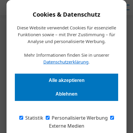
Mediadaten
Cookies & Datenschutz
Diese Website verwendet Cookies für essenzielle
Startseite
/
Meldungen
Funktionen sowie – mit Ihrer Zustimmung – für
Deloitte Studie
Analyse und personalisierte Werbung.
Kaum Diversität in
Mehr Informationen finden Sie in unserer
Führungsetagen
Datenschutzerklärung
.
Redaktion Die Wirtschaft
27.11.2024, 10:28 Uhr
Alle akzeptieren
Ablehnen
Zahlreiche Studien beweisen: Diverse Teams sind
erfolgreicher. Dennoch ist Diversität in Österreichs
Führungsetagen selten. Laut einer Deloitte Umfrage
Statistik
Personalisierte Werbung
verfügen wenige Unternehmen über ein ausgewogenes
Externe Medien
Geschlechterverhältnis im Management. Auch Personen mit