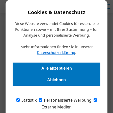
Mediadaten
Cookies & Datenschutz
Diese Website verwendet Cookies für essenzielle
Startseite
/
Meldungen
Funktionen sowie – mit Ihrer Zustimmung – für
Deloitte Umfrage
Analyse und personalisierte Werbung.
Ambivalente Stimmung am
Mehr Informationen finden Sie in unserer
Wirtschaftsstandort Österreich
Datenschutzerklärung
.
Redaktion Die Wirtschaft
21.10.2025, 09:01 Uhr
Alle akzeptieren
Ablehnen
Die Stimmung in den österreichischen Unternehmen ist
ambivalent: Während angesichts der aktuellen
wirtschaftlichen Rahmenbedingungen ein hohes Maß an
Statistik
Personalisierte Werbung
Pessimismus herrscht, sind viele Führungskräfte dennoch
Externe Medien
zuversichtlich, die aktuellen Herausforderungen meistern zu