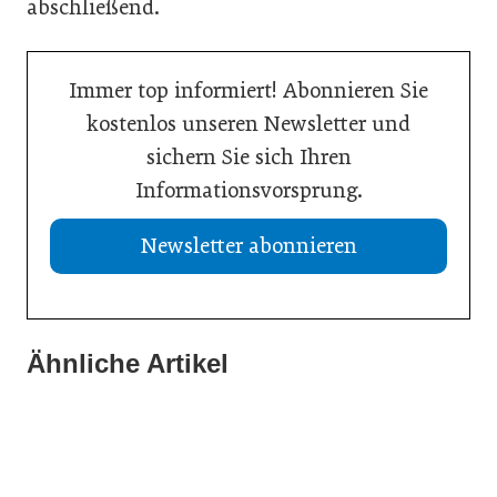
abschließend.
Immer top informiert! Abonnieren Sie
kostenlos unseren Newsletter und
sichern Sie sich Ihren
Informationsvorsprung.
Newsletter abonnieren
Ähnliche Artikel
21. Juli 2026
20. Juli 2026
Aktuelle Insolvenzen
19. Juli 2026
KI-Assistent entlastet Betriebe und sichert Kundennähe
Studie: Jedes zweite Unternehmen vor Übergabe
Meldungen
Meldungen